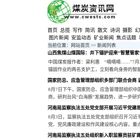
首页
总揽
写作
简讯
散文
诗词
摄影
幻
图片新闻
安监动态
矿业新闻
焦点话题
当前位置：网站首页 >> 新闻列表
山西焦煤山煤国际：井下锚护迎来“智慧管家
中国煤炭报作者：梁利惠 “嘀嘀嘀……”7
锚固作业的两名支护工，立刻看向身旁的智能气
国家防总、应急管理部组织多部门联合会商 调度
8月7日下午，国家防总、应急管理部组织
商，研判台风“白海豚”发展趋势，进一步研究
河南局监察执法五处党支部开展习近平党建
8月3日，监察执法五处党支部组织召开习
党、党风廉政建设和作风建设核心内容，重点研
河南局监察执法五处组织新入职监察员驻矿