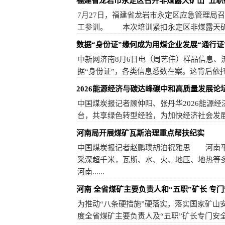
福建省龙岩市永定区召开非煤露天矿山“五职
7月27日，福建省龙岩市永定区应急管理局
工参训。 本次培训紧扣永定区非煤露天矿山实际
数据“身份证”缘何成为用煤企业发展“通行证
中新网济南8月6日电（周艺伟）样品信息
据“身份证”，各类信息悉数在案。这背后依托的
2026能源经济与碳达峰碳中和高质量发展论
中国煤炭报记者顾仲阳、张丹华2026能源
台，共享绿色转型经验，为加快经济社会发展
河南局开展煤矿瓦斯治理重点帮扶纪实
中国煤炭报记者赵鹏璞胡泊祝雅思 河南平
采深超千米，瓦斯、水、火、地压、地热等
河南......
河南 全省煤矿主要负责人和“五职”矿长 专
为推动“八条硬措施”硬落实，落实国家矿山
度全省煤矿主要负责人及“五职”矿长专门安全教