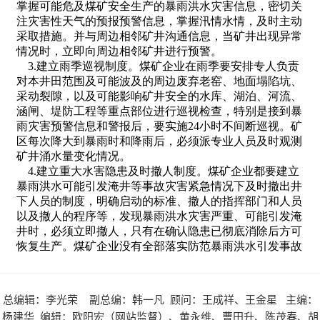
总编辑：李光荣 副总编：韩一凡 顾问：王成祥、王金星 主编：
杨建华 编辑：欧阳宏（网站监督）、黄永维、曹田升、陈茂春、胡