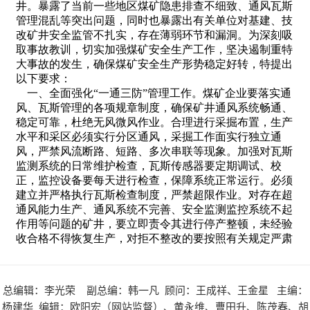
总编辑：李光荣 副总编：韩一凡 顾问：王成祥、王金星 主编：
杨建华 编辑：欧阳宏（网站监督）、黄永维、曹田升、陈茂春、胡