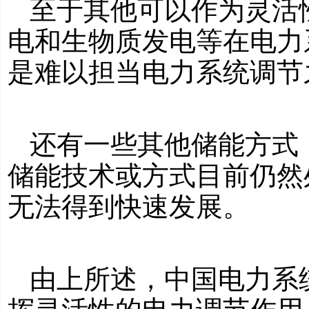
至于其他可以作为灵活
电和生物质发电等在电力
是难以担当电力系统调节
还有一些其他储能方式
储能技术或方式目前仍然
无法得到快速发展。
由上所述，中国电力系