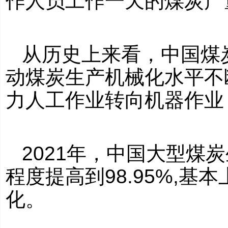
作人员工作一天的煤炭产
从历史上来看，中国煤
动煤炭生产机械化水平不
力人工作业转向机器作业
2021
年，中国大型煤炭
程度提高到98.95%,
化。