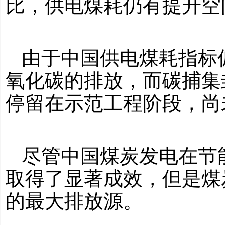
比，供电煤耗仍有提升空
由于中国供电煤耗指标
氧化碳的排放，而碳捕集
停留在示范工程阶段，尚
尽管中国煤炭发电在节
取得了显著成效，但是煤
的最大排放源。