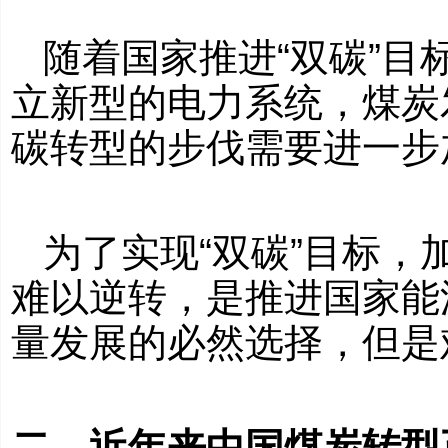
随着国家推进“双碳”
立新型的电力系统，煤炭
碳转型的步伐需要进一步
为了实现“双碳”目标
难以逆转，是推进国家能
量发展的必然选择，但是
二、近年来中国煤炭转型