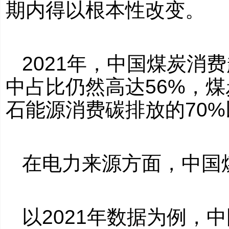
期内得以根本性改变。
2021
年，中国煤炭消费
中占比仍然高达56%，
石能源消费碳排放的70
在电力来源方面，中国
以2021年数据为例，