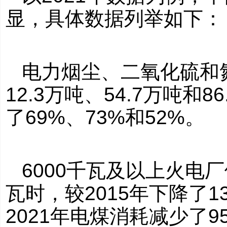
显，具体数据列举如下：
电力烟尘、二氧化硫和
12.3万吨、54.7万吨和
了69%、73%和52%。
6000
千瓦及以上火电厂供
瓦时，较2015年下降了1
2021年电煤消耗减少了9