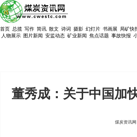
首页
总揽
写作
简讯
散文
诗词
摄影
幻灯片
书画展
局矿快
人物展示
图片新闻
安监动态
矿业新闻
焦点话题
事故快报
董秀成：关于中国加
煤炭资讯网