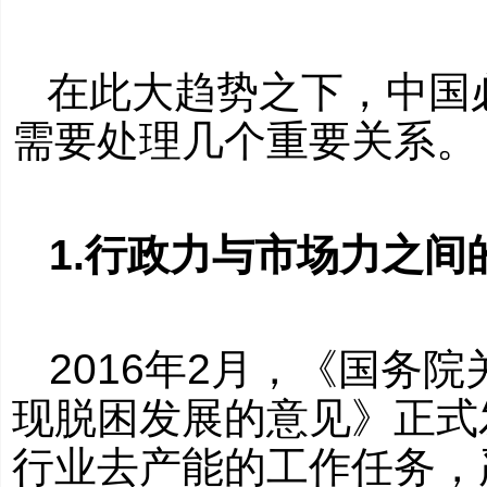
在此大趋势之下，中国
需要处理几个重要关系。
1.
行政力与市场力之间
2016
年2月，《国务院
现脱困发展的意见》正式
行业去产能的工作任务，