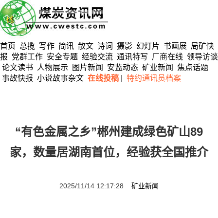
首页
总揽
写作
简讯
散文
诗词
摄影
幻灯片
书画展
局矿快
报
党群工作
安全专题
经验交流
通讯特写
厂商在线
领导访谈
论文读书
人物展示
图片新闻
安监动态
矿业新闻
焦点话题
事故快报
小说故事杂文
在线投稿
|
特约通讯员档案
“有色金属之乡”郴州建成绿色矿山89
家，数量居湖南首位，经验获全国推介
2025/11/14 12:17:28
矿业新闻