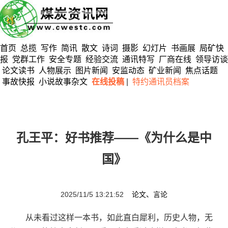
首页
总揽
写作
简讯
散文
诗词
摄影
幻灯片
书画展
局矿快
报
党群工作
安全专题
经验交流
通讯特写
厂商在线
领导访谈
论文读书
人物展示
图片新闻
安监动态
矿业新闻
焦点话题
事故快报
小说故事杂文
在线投稿
|
特约通讯员档案
孔王平：好书推荐——《为什么是中
国》
2025/11/5 13:21:52
论文、言论
从未看过这样一本书，如此直白犀利，历史人物，无