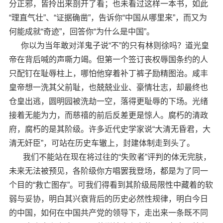
分正邪，皆拎出来剖开了看；也未看过这样一本书，如此
“理直气壮”、“证据确凿”，告诉你“中国从哪里来”，而又为
何能成就“奇迹”，回答你“为什么是中国”。
你以为当年敢对洋鬼子说“不”的只有林则徐吗？道光皇
帝在背后喊的声嘶力竭。但第一个签订丧权辱国条约的人
只配钉在耻辱柱上，哪怕他穿着补丁裤子励精图治。咸丰
皇帝想一洗其父前耻，也兢兢业业、豪情壮志，却最终也
仓皇出逃，圆明园被洗劫一空，落得更耻辱的下场。光绪
接着无能为力，而慈禧的前后反差更是惊人。腐朽的清政
府，腐朽的是其阶级。许多近代史学家说“大清无昏君，大
清无奸臣”，可站在历史车辙上，封建体制走到头了。
我们不能站在现在将过往的“失败者”评判的体无完肤，
未来无法被预见，各阶级你方唱罢我登场，都是为了同一
个目的“救亡图存”。可我们得看到其阶级局限性中藏着的软
弱与妥协，明白其兴衰背后的历史必然性规律，明白今日
的中国，如何在中国共产党的领导下，走出来一条既不同