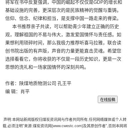
将军在书中反复强调，中国的崛起不仅仅是GDP的增长和
基础设施的完善，更深层次的是民族精神的觉醒与重铸。
信仰、信念、纪律和担当，是支撑中国一路走来的脊梁。
本书推荐亲子共读，可以帮助青少年建立正确的历史
观，理解祖国的不易与伟大，激发爱国情怀与责任感。如
果想利用琐碎时间，那么我极力推荐听喜马拉雅，联合读
创书院出版的有声版，声音的力量更能直击灵魂。希望您
选择看看它，你将收获的不仅是一段历史知识，更是一次
思想的洗礼和一场家国情怀的深刻共鸣。
作者：陕煤地质物测公司 孔王平
编 辑：肖平
声明:本网站新闻版权归煤炭资讯网与作者共同所有,任何网络媒体或个人转
载,必须注明"来源:煤炭资讯网(www.cwestc.com)及其原创作者",否则本网将