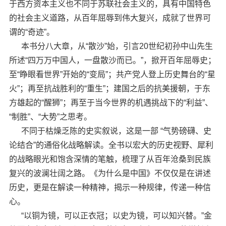
于西方资本主义也不同于苏联社会主义的，具有中国特色
的社会主义道路，从百年屈辱到伟大复兴，成就了世界可
谓的“奇迹”。
本书分八大章，从“散沙”始，引言20世纪初孙中山先生
所述“四万万中国人，一盘散沙而已。”，掀开百年屈辱史；
至“睁眼看世界”开始的“变局”；共产党人登上历史舞台的“星
火”；再至抗战胜利的“重生”；建国之后的抗美援朝，于东
方雄起的“醒狮”；再至于当今世界的机遇挑战下的“利益”、
“制胜”、“大势”之思考。
不同于枯燥乏陈的史实叙说，这是一部 “气势磅礴、史
论结合”的通俗化战略解读。全书以宏大的历史视野、犀利
的战略眼光和饱含深情的笔触，梳理了从百年沧桑到民族
复兴的波澜壮阔之路。《为什么是中国》不仅仅是在讲述
历史，更是在解读一种精神，揭示一种规律，传递一种信
心。
“以铜为镜，可以正衣冠；以史为镜，可以知兴替。”金