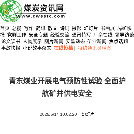
首页
总揽
写作
简讯
散文
诗词
摄影
幻灯片
书画展
局矿快
报
党群工作
安全专题
经验交流
通讯特写
厂商在线
领导访谈
论文读书
人物展示
图片新闻
安监动态
矿业新闻
焦点话题
事故快报
小说故事杂文
在线投稿
|
特约通讯员档案
青东煤业开展电气预防性试验 全面护
航矿井供电安全
2025/5/14 10:02:20
幻灯片