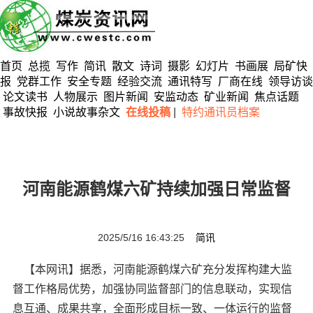
首页
总揽
写作
简讯
散文
诗词
摄影
幻灯片
书画展
局矿快
报
党群工作
安全专题
经验交流
通讯特写
厂商在线
领导访谈
论文读书
人物展示
图片新闻
安监动态
矿业新闻
焦点话题
事故快报
小说故事杂文
在线投稿
|
特约通讯员档案
河南能源鹤煤六矿持续加强日常监督
2025/5/16 16:43:25
简讯
【本网讯】据悉，河南能源鹤煤六矿充分发挥构建大监
督工作格局优势，加强协同监督部门的信息联动，实现信
息互通、成果共享，全面形成目标一致、一体运行的监督