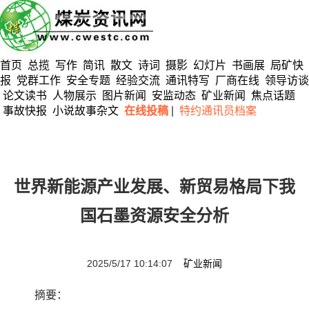
首页
总揽
写作
简讯
散文
诗词
摄影
幻灯片
书画展
局矿快
报
党群工作
安全专题
经验交流
通讯特写
厂商在线
领导访谈
论文读书
人物展示
图片新闻
安监动态
矿业新闻
焦点话题
事故快报
小说故事杂文
在线投稿
|
特约通讯员档案
世界新能源产业发展、新贸易格局下我
国石墨资源安全分析
2025/5/17 10:14:07
矿业新闻
摘要：