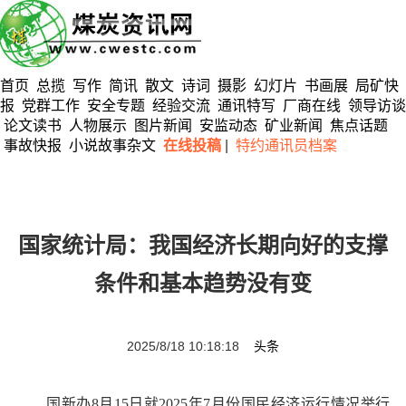
首页
总揽
写作
简讯
散文
诗词
摄影
幻灯片
书画展
局矿快
报
党群工作
安全专题
经验交流
通讯特写
厂商在线
领导访谈
论文读书
人物展示
图片新闻
安监动态
矿业新闻
焦点话题
事故快报
小说故事杂文
在线投稿
|
特约通讯员档案
国家统计局：我国经济长期向好的支撑
条件和基本趋势没有变
2025/8/18 10:18:18
头条
国新办
8月
15日就2025年7月份国民经济运行情况举行