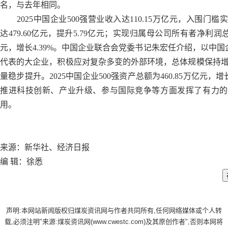
名，与去年相同。
2025中国企业500强营业收入达110.15万亿元，入围门槛实
达479.60亿元，提升5.79亿元；实现归属母公司所有者净利润总
元，增长4.39%。中国企业联合会党委书记朱宏任介绍，以中国企
代表的大企业，积极应对复杂多变的外部环境，总体规模保持
量稳步提升。2025中国企业500强资产总额为460.85万亿元，增长
推进科技创新、产业升级、参与国际竞争等方面发挥了有力的
用。
来源：新华社、经济日报
编 辑：徐悉
声明:本网站新闻版权归煤炭资讯网与作者共同所有,任何网络媒体或个人转
载,必须注明"来源:煤炭资讯网(www.cwestc.com)及其原创作者",否则本网将