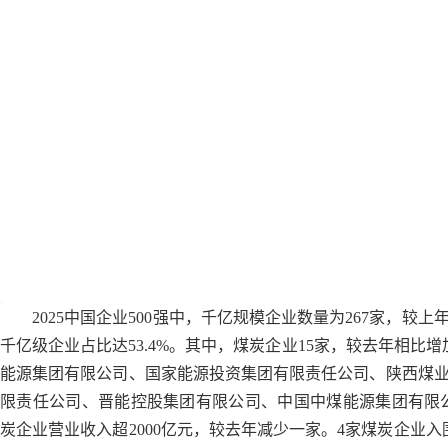
2025中国企业500强中，千亿规模企业数量为267家，较上年
千亿级企业占比达53.4%。其中，煤炭企业15家，较去年相比增
能源集团有限公司、国家能源投资集团有限责任公司、陕西煤
限责任公司、晋能控股集团有限公司、中国中煤能源集团有限
炭企业营业收入超2000亿元，较去年减少一家。4家煤炭企业入围