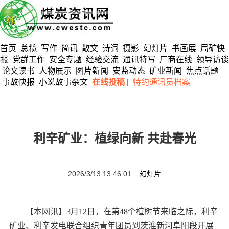
首页
总揽
写作
简讯
散文
诗词
摄影
幻灯片
书画展
局矿快
报
党群工作
安全专题
经验交流
通讯特写
厂商在线
领导访谈
论文读书
人物展示
图片新闻
安监动态
矿业新闻
焦点话题
事故快报
小说故事杂文
在线投稿
|
特约通讯员档案
利辛矿业：植绿向新 共赴春光
2026/3/13 13:46:01
幻灯片
【本网讯】3月12日，在第48个植树节来临之际，利辛
矿业、利辛发电联合组织青年团员到茨淮新河阜阳段开展