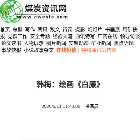
首页
总揽
写作
简讯
散文
诗词
摄影
幻灯片
书画展
局矿快
报
党群工作
安全专题
经验交流
通讯特写
厂商在线
领导访谈
论文读书
人物展示
图片新闻
安监动态
矿业新闻
焦点话题
事故快报
小说故事杂文
在线投稿
|
特约通讯员档案
韩梅：绘画《白廉》
2026/5/11 11:43:09
书画展