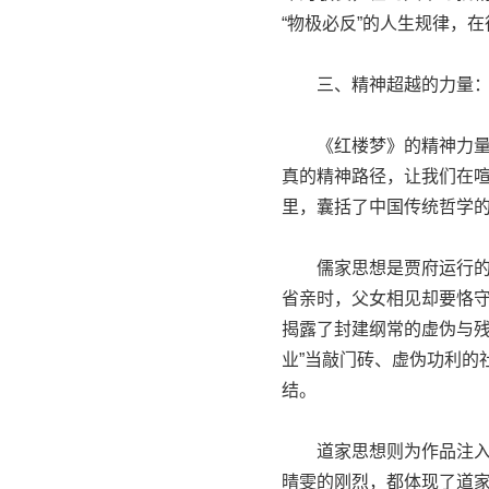
“物极必反”的人生规律，
三、精神超越的力量：
《红楼梦》的精神力量，
真的精神路径，让我们在喧
里，囊括了中国传统哲学
儒家思想是贾府运行的显性
省亲时，父女相见却要恪守
揭露了封建纲常的虚伪与残
业”当敲门砖、虚伪功利的
结。
道家思想则为作品注入了
晴雯的刚烈，都体现了道家