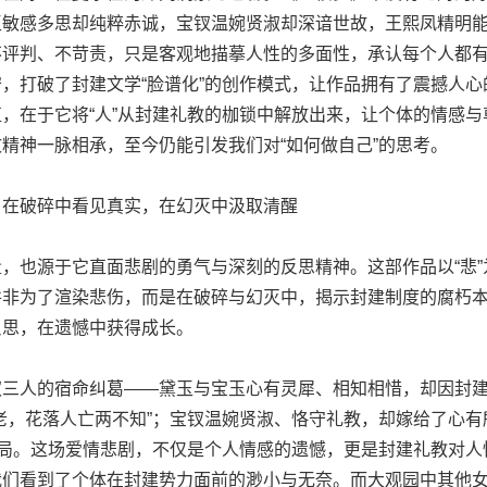
玉敏感多思却纯粹赤诚，宝钗温婉贤淑却深谙世故，王熙凤精明
不评判、不苛责，只是客观地描摹人性的多面性，承认每个人都
，打破了封建文学“脸谱化”的创作模式，让作品拥有了震撼人
，在于它将“人”从封建礼教的枷锁中解放出来，让个体的情感
精神一脉相承，至今仍能引发我们对“如何做自己”的思考。
破碎中看见真实，在幻灭中汲取清醒
也源于它直面悲剧的勇气与深刻的反思精神。这部作品以“悲”
并非为了渲染悲伤，而是在破碎与幻灭中，揭示封建制度的腐朽
反思，在遗憾中获得成长。
人的宿命纠葛——黛玉与宝玉心有灵犀、相知相惜，却因封建
老，花落人亡两不知”；宝钗温婉贤淑、恪守礼教，却嫁给了心
结局。这场爱情悲剧，不仅是个人情感的遗憾，更是封建礼教对
我们看到了个体在封建势力面前的渺小与无奈。而大观园中其他