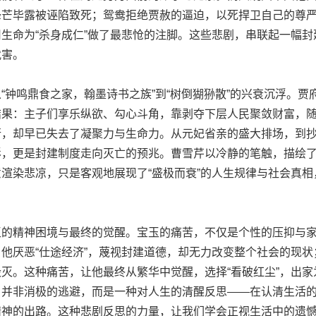
锋芒毕露被诬陷致死；鸳鸯拒绝贾赦的逼迫，以死捍卫自己的尊
生命为“杀身成仁”做了最悲怆的注脚。这些悲剧，串联起一幅
戕害。
鸣鼎食之家，翰墨诗书之族”到“树倒猢狲散”的兴衰沉浮。贾
结果：主子们享乐纵欲、勾心斗角，靠剥夺下层人民聚敛财富，
行，却早已失去了凝聚力与生命力。从元妃省亲的盛大排场，到
影，更是封建制度走向灭亡的预兆。曹雪芹以冷静的笔触，描绘
渲染悲凉，只是客观地展现了“盛极而衰”的人生规律与社会真
精神困境与最终的觉醒。宝玉的痛苦，不仅是个性的压抑与家
他厌恶“仕途经济”，蔑视封建道德，却无力改变整个社会的现
灭。这种痛苦，让他最终从繁华中觉醒，选择“看破红尘”，出
，并非消极的逃避，而是一种对人生的清醒反思——在认清生活
神的出路。这种悲剧反思的力量，让我们学会正视生活中的遗憾