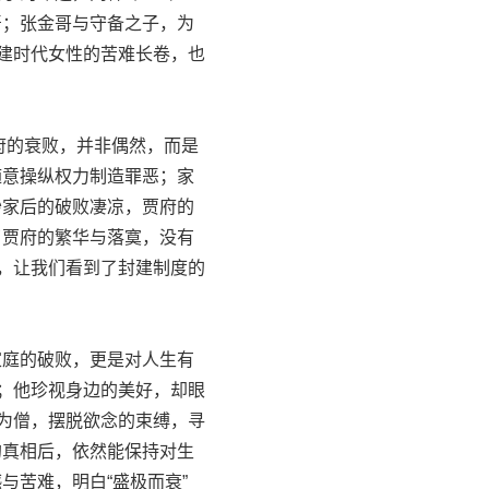
严；张金哥与守备之子，为
封建时代女性的苦难长卷，也
府的衰败，并非偶然，而是
随意操纵权力制造罪恶；家
抄家后的破败凄凉，贾府的
了贾府的繁华与落寞，没有
相，让我们看到了封建制度的
庭的破败，更是对人生有
状；他珍视身边的美好，却眼
家为僧，摆脱欲念的束缚，寻
的真相后，依然能保持对生
与苦难，明白“盛极而衰”