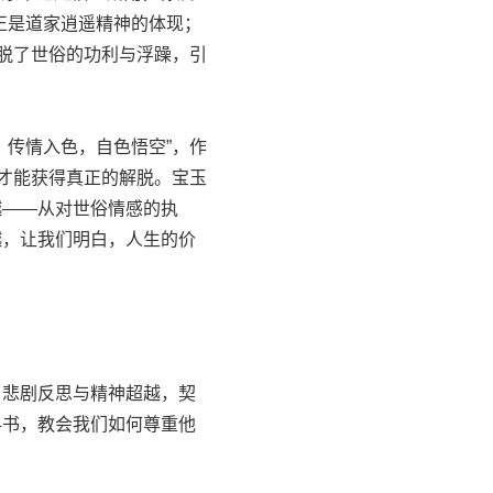
正是道家逍遥精神的体现；
摆脱了世俗的功利与浮躁，引
传情入色，自色悟空”，作
，才能获得真正的解脱。宝玉
越——从对世俗情感的执
越，让我们明白，人生的价
。
悲剧反思与精神超越，契
科书，教会我们如何尊重他