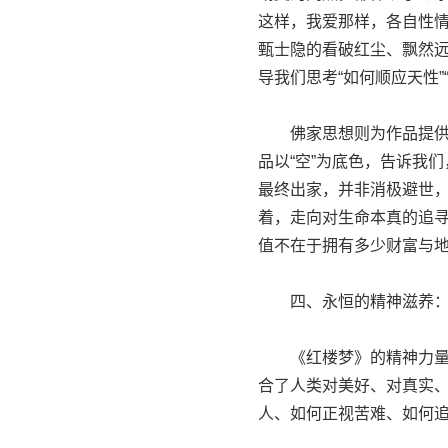
这样，我爱那样，各自性情
甄士隐的看破红尘、飘然远
导我们思考“如何顺应天性
佛家思想则为作品提供了
品以“空”为底色，告诉我
最终出家，并非消极避世
着，走向对生命本真的追
值不在于拥有多少财富与
四、永恒的精神滋养：
《红楼梦》的精神力量，
合了人类对美好、对真实
人、如何正视苦难、如何