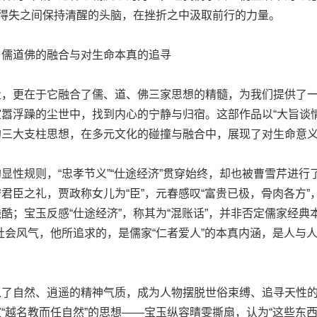
在得失之间保持清醒的头脑，在挫折之中汲取前行的力量。
儒道佛的融合与对生命本真的追寻
更在于它融合了儒、道、佛三家思想的精髓，为我们提供了一
嚣浮躁的尘世中，找到内心的宁静与归宿。这部作品以“大旨谈情”
的三大支柱思想，在多元文化的碰撞与融合中，展现了对生命意
规则，“忠孝节义”“仕途经济”贯穿始终，却也被曹雪芹进行
君臣之礼，贾政称女儿为“臣”，元春感叹“富贵已极，骨肉各方”
酷；宝玉反感“仕途经济”，称其为“混账话”，并非否定儒家经典
社会风气，他所追求的，是儒家“仁者爱人”的本真内涵，是人与
自然、逍遥的精神气质，成为人物摆脱世俗束缚、追寻天性的
“越名教而任自然”的思想——宝玉纵容晴雯撕扇，认为“这些东