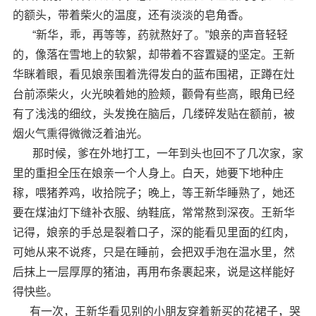
的额头，带着柴火的温度，还有淡淡的皂角香。
“新华，乖，再等等，药就熬好了。”娘亲的声音轻轻
的，像落在雪地上的软絮，却带着不容置疑的坚定。王新
华眯着眼，看见娘亲围着洗得发白的蓝布围裙，正蹲在灶
台前添柴火，火光映着她的脸颊，颧骨有些高，眼角已经
有了浅浅的细纹，头发挽在脑后，几缕碎发贴在额前，被
烟火气熏得微微泛着油光。
那时候，爹在外地打工，一年到头也回不了几次家，家
里的重担全压在娘亲一个人身上。白天，她要下地种庄
稼，喂猪养鸡，收拾院子；晚上，等王新华睡熟了，她还
要在煤油灯下缝补衣服、纳鞋底，常常熬到深夜。王新华
记得，娘亲的手总是裂着口子，深的能看见里面的红肉，
可她从来不说疼，只是在睡前，会把双手泡在温水里，然
后抹上一层厚厚的猪油，再用布条裹起来，说是这样能好
得快些。
有一次，王新华看见别的小朋友穿着新买的花裙子，哭