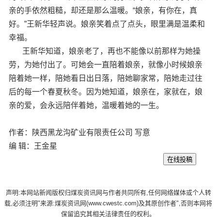
亲的手依然粗糙，却还是那么温暖。“娘亲，有你在，真
好。”王新华轻声说。娘亲笑着点了点头，眼里满是温柔和
幸福。
王新华知道，娘亲老了，再也不能像以前那样为她操
劳，为她付出了。可她会一直陪着娘亲，就像小时候娘亲
陪着她一样，陪她看日出日落，陪她聊家常，陪她走过往
后的每一个春夏秋冬。因为她知道，娘亲在，家就在，娘
亲的爱，会永远陪伴着她，温暖着她的一生。
作者：陕西黑龙沟矿业有限责任公司 写意
编 辑：王金星
声明:本网站新闻版权归煤炭资讯网与作者共同所有,任何网络媒体或个人转
载,必须注明"来源:煤炭资讯网(www.cwestc.com)及其原创作者",否则本网将
保留追究其相关法律责任的权利。