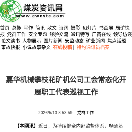
首页
总揽
写作
简讯
散文
诗词
摄影
幻灯片
书画展
局矿快
报
党群工作
安全专题
经验交流
通讯特写
厂商在线
领导访谈
论文读书
人物展示
图片新闻
安监动态
矿业新闻
焦点话题
事故快报
小说故事杂文
在线投稿
|
特约通讯员档案
嘉华机械攀枝花矿机公司工会常态化开
展职工代表巡视工作
2026/5/13 8:53:59
党群工作
【本网讯】
近日，为持续健全内部监督体系，畅通基