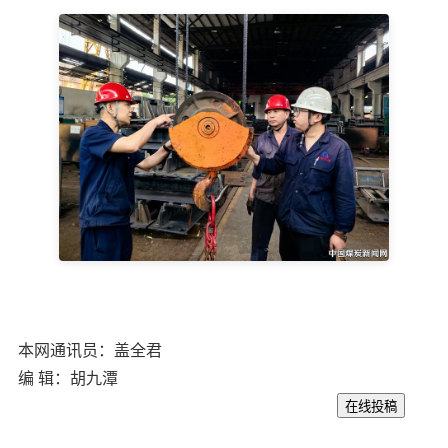
本网通讯员：盖全君
编 辑：胡九潭