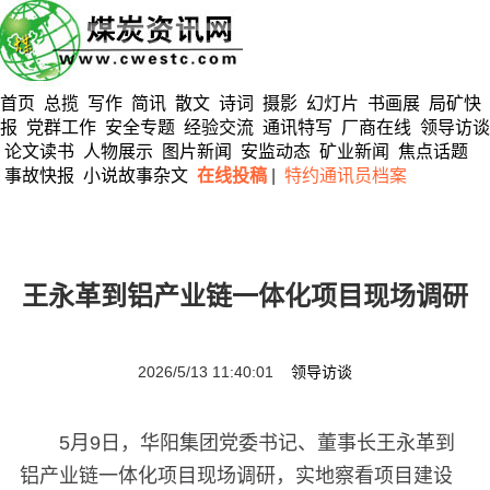
首页
总揽
写作
简讯
散文
诗词
摄影
幻灯片
书画展
局矿快
报
党群工作
安全专题
经验交流
通讯特写
厂商在线
领导访谈
论文读书
人物展示
图片新闻
安监动态
矿业新闻
焦点话题
事故快报
小说故事杂文
在线投稿
|
特约通讯员档案
王永革到铝产业链一体化项目现场调研
2026/5/13 11:40:01
领导访谈
5月9日，华阳集团党委书记、董事长王永革到
铝产业链一体化项目现场调研，实地察看项目建设