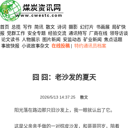
首页
总揽
写作
简讯
散文
诗词
摄影
幻灯片
书画展
局矿快
报
党群工作
安全专题
经验交流
通讯特写
厂商在线
领导访谈
论文读书
人物展示
图片新闻
安监动态
矿业新闻
焦点话题
事故快报
小说故事杂文
在线投稿
|
特约通讯员档案
囧 囧：老沙发的夏天
2026/5/13 14:37:25
散文
阳光落在路边那只旧沙发上，我一眼就认出了它。
这是父亲亲手做的一对棕皮沙发，和哥哥同岁，陪着