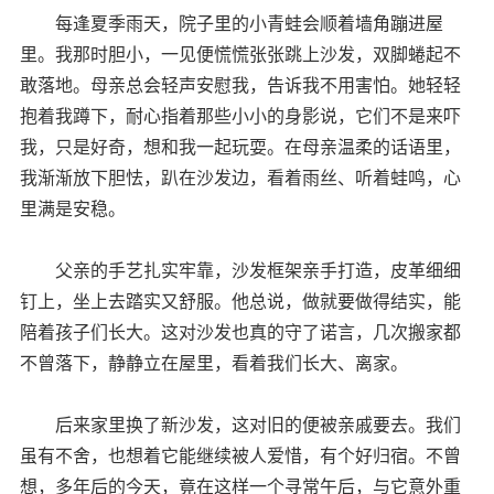
每逢夏季雨天，院子里的小青蛙会顺着墙角蹦进屋
里。我那时胆小，一见便慌慌张张跳上沙发，双脚蜷起不
敢落地。母亲总会轻声安慰我，告诉我不用害怕。她轻轻
抱着我蹲下，耐心指着那些小小的身影说，它们不是来吓
我，只是好奇，想和我一起玩耍。在母亲温柔的话语里，
我渐渐放下胆怯，趴在沙发边，看着雨丝、听着蛙鸣，心
里满是安稳。
父亲的手艺扎实牢靠，沙发框架亲手打造，皮革细细
钉上，坐上去踏实又舒服。他总说，做就要做得结实，能
陪着孩子们长大。这对沙发也真的守了诺言，几次搬家都
不曾落下，静静立在屋里，看着我们长大、离家。
后来家里换了新沙发，这对旧的便被亲戚要去。我们
虽有不舍，也想着它能继续被人爱惜，有个好归宿。不曾
想，多年后的今天，竟在这样一个寻常午后，与它意外重