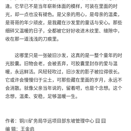
逢。它早已不是当年崭新体面的模样，可装在里面的时
光，却一点也没有褪色。是父亲的用心，是母亲的温柔，
是哥哥的年少顽皮，是我藏在沙发里的童话与安心。那些
细碎又温暖的日子，全都被它好好收进木纹里、缝隙中，
收在那一道浅浅的刀痕里。
这哪里只是一张破旧沙发，这真的是一整个童年的时
光胶囊。旧物会老，会被丢弃，可胶囊里封存的爱与温
暖，永远鲜活。风轻轻吹过，旧沙发的影子被拉得很长。
它或许会慢慢归于尘土，可那些藏在里面的岁月，永远不
会消散。就像父亲当年说的，留着吧，也是个念想。这个
念想，温柔、安稳，足够温暖一生。
作者：铜川矿务局华远项目部东坡管理中心 囧 囧
编 辑：王金启