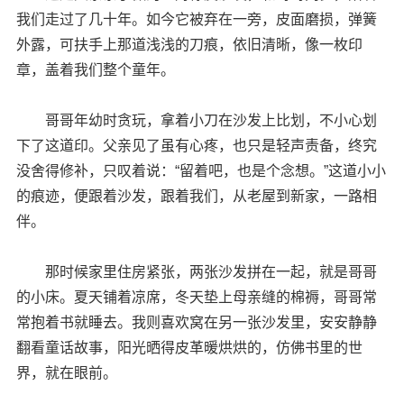
我们走过了几十年。如今它被弃在一旁，皮面磨损，弹簧
外露，可扶手上那道浅浅的刀痕，依旧清晰，像一枚印
章，盖着我们整个童年。
哥哥年幼时贪玩，拿着小刀在沙发上比划，不小心划
下了这道印。父亲见了虽有心疼，也只是轻声责备，终究
没舍得修补，只叹着说：“留着吧，也是个念想。”这道小小
的痕迹，便跟着沙发，跟着我们，从老屋到新家，一路相
伴。
那时候家里住房紧张，两张沙发拼在一起，就是哥哥
的小床。夏天铺着凉席，冬天垫上母亲缝的棉褥，哥哥常
常抱着书就睡去。我则喜欢窝在另一张沙发里，安安静静
翻看童话故事，阳光晒得皮革暖烘烘的，仿佛书里的世
界，就在眼前。