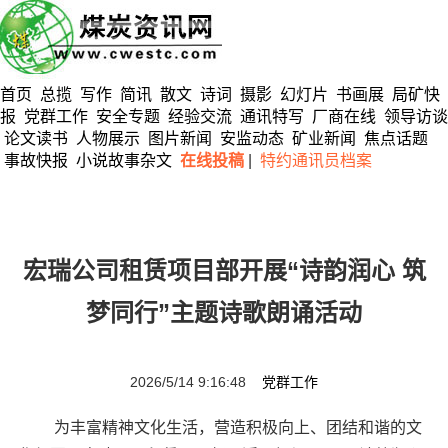
首页
总揽
写作
简讯
散文
诗词
摄影
幻灯片
书画展
局矿快
报
党群工作
安全专题
经验交流
通讯特写
厂商在线
领导访谈
论文读书
人物展示
图片新闻
安监动态
矿业新闻
焦点话题
事故快报
小说故事杂文
在线投稿
|
特约通讯员档案
宏瑞公司租赁项目部开展“诗韵润心 筑
梦同行”主题诗歌朗诵活动
2026/5/14 9:16:48
党群工作
为丰富精神文化生活，营造积极向上、团结和谐的文