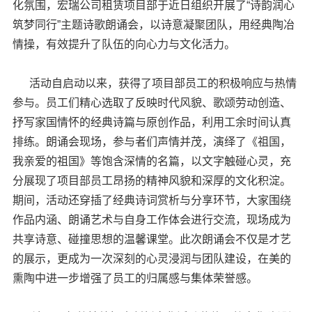
化氛围，宏瑞公司租赁项目部于近日组织开展了“诗韵润心
筑梦同行”主题诗歌朗诵会，以诗意凝聚团队，用经典陶冶
情操，有效提升了队伍的向心力与文化活力。
活动自启动以来，获得了项目部员工的积极响应与热情
参与。员工们精心选取了反映时代风貌、歌颂劳动创造、
抒写家国情怀的经典诗篇与原创作品，利用工余时间认真
排练。朗诵会现场，参与者们声情并茂，演绎了《祖国，
我亲爱的祖国》等饱含深情的名篇，以文字触碰心灵，充
分展现了项目部员工昂扬的精神风貌和深厚的文化积淀。
期间，活动还穿插了经典诗词赏析与分享环节，大家围绕
作品内涵、朗诵艺术与自身工作体会进行交流，现场成为
共享诗意、碰撞思想的温馨课堂。此次朗诵会不仅是才艺
的展示，更成为一次深刻的心灵浸润与团队建设，在美的
熏陶中进一步增强了员工的归属感与集体荣誉感。