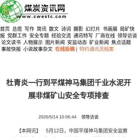
首页
总揽
写作
简讯
散文
诗词
摄影
幻灯片
书画展
局矿快
报
党群工作
安全专题
经验交流
通讯特写
厂商在线
领导访谈
论文读书
人物展示
图片新闻
安监动态
矿业新闻
焦点话题
事故快报
小说故事杂文
在线投稿
|
特约通讯员档案
杜青炎一行到平煤神马集团千业水泥开
展非煤矿山安全专项排查
2026/5/14 10:06:44
领导访谈
【本网讯】 5月12日，中国平煤神马集团安全监察