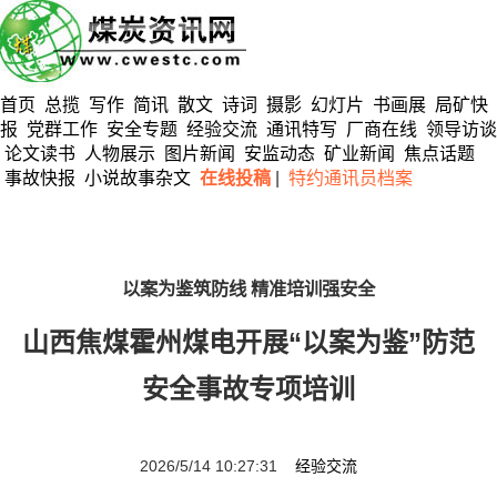
首页
总揽
写作
简讯
散文
诗词
摄影
幻灯片
书画展
局矿快
报
党群工作
安全专题
经验交流
通讯特写
厂商在线
领导访谈
论文读书
人物展示
图片新闻
安监动态
矿业新闻
焦点话题
事故快报
小说故事杂文
在线投稿
|
特约通讯员档案
以案为鉴筑防线 精准培训强安全
山西焦煤霍州煤电开展“以案为鉴”防范
安全事故专项培训
2026/5/14 10:27:31
经验交流