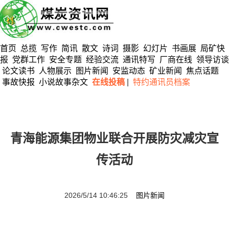
首页
总揽
写作
简讯
散文
诗词
摄影
幻灯片
书画展
局矿快
报
党群工作
安全专题
经验交流
通讯特写
厂商在线
领导访谈
论文读书
人物展示
图片新闻
安监动态
矿业新闻
焦点话题
事故快报
小说故事杂文
在线投稿
|
特约通讯员档案
青海能源集团物业联合开展防灾减灾宣
传活动
2026/5/14 10:46:25
图片新闻