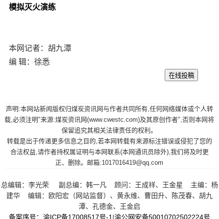
模拟灭火演练
本网记者：胡九潭
编 辑：徐悉
声明:本网站新闻版权归煤炭资讯网与作者共同所有,任何网络媒体或个人转
载,必须注明"来源:煤炭资讯网(www.cwestc.com)及其原创作者",否则本网将
保留追究其相关法律责任的权利。
转载是出于传递更多信息之目的,若本网转载有来源标注错误或侵犯了您的
合法权益,请作者持权属证明与本网联系(本网通讯员除外),我们将及时更
正、删除。邮箱:1017016419@qq.com
总编辑：李光荣 副总编：韩一凡 顾问：王成祥、王金星 主编：杨
建华 编辑：欧阳宏（网站监督）、黄永维、曹田升、陈茂春、胡九
潭、孔德金、王金启
备案序号：渝ICP备17008517号-1
|
渝公网安备50010702502224号