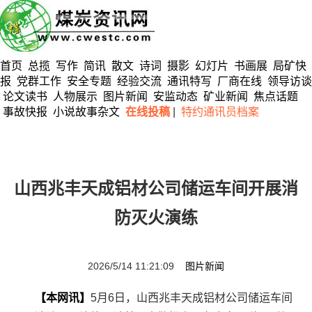
首页
总揽
写作
简讯
散文
诗词
摄影
幻灯片
书画展
局矿快
报
党群工作
安全专题
经验交流
通讯特写
厂商在线
领导访谈
论文读书
人物展示
图片新闻
安监动态
矿业新闻
焦点话题
事故快报
小说故事杂文
在线投稿
|
特约通讯员档案
山西兆丰天成铝材公司储运车间开展消
防灭火演练
2026/5/14 11:21:09
图片新闻
【本网讯】
5月6日，山西兆丰天成铝材公司储运车间