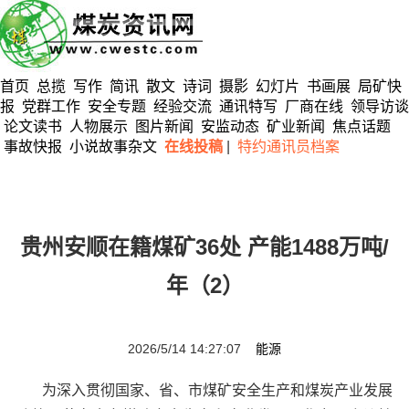
首页
总揽
写作
简讯
散文
诗词
摄影
幻灯片
书画展
局矿快
报
党群工作
安全专题
经验交流
通讯特写
厂商在线
领导访谈
论文读书
人物展示
图片新闻
安监动态
矿业新闻
焦点话题
事故快报
小说故事杂文
在线投稿
|
特约通讯员档案
贵州安顺在籍煤矿36处 产能1488万吨/
年（2）
2026/5/14 14:27:07
能源
为深入贯彻国家、省、市煤矿安全生产和煤炭产业发展