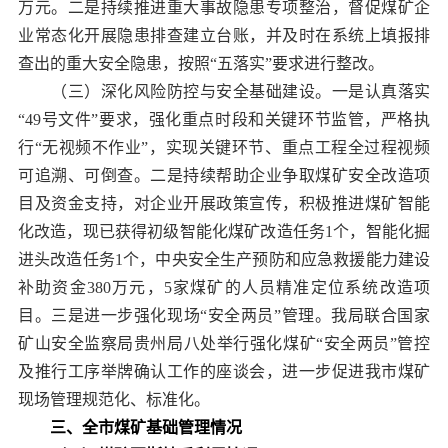
万元。二是持续推进重大事故隐患专项整治，督促煤矿企
业常态化开展隐患排查建立台账，并及时在系统上填报排
查出的重大安全隐患，按照“五落实”要求进行整改。
（三）深化风险防控与安全基础建设。一是认真落实
“49号文件”要求，强化重点时段和关键环节监管，严格执
行“无视频不作业”，实现关键环节、重点工程全过程视频
可追溯、可倒查。二是持续帮助企业争取煤矿安全改造项
目及资金支持，对企业开展政策宣传，积极推进煤矿智能
化改造，现已获得初级智能化煤矿改造任务1个，智能化掘
进头改造任务1个，中央安全生产预防和应急救援能力建设
补助资金380万元，5家煤矿的人员精准定位系统改造项
目。三是进一步强化现场“安全两员”管理。我局联合国家
矿山安全监察局贵州局八处举行强化煤矿“安全两员”管控
及推行工序举牌确认工作的座谈会，进一步促进我市煤矿
现场管理规范化、标准化。
三、全市煤矿基础管理情况