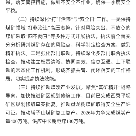
患，落实管控措施，做到不安全不作业，确保一季度安全
平稳。
（二）持续深化“打非治违”与“双全日”工作。一是保持
煤矿领域“打非治违”高压态势，针对风险突出、不放心的
煤矿采取“四不两直”等多种方式开展执法，执法前全面充
分分析研判煤矿存在的风险点，科学制定检查方案，做到
精准执法。二是强化部门联动，持续深化多部门联合执法
检查，推动建立权责清晰、协同高效、信息互通、上下联
动的常态化工作机制，形成齐抓共管、闭环落实的工作格
局，切实提高执法效能。
（三）持续推动煤炭产业发展。聚焦“富矿精开”战略
导向，加快推进矿区规划修编工作，目前已完成西秀平坝
矿区规划修编草案批复。推动盘龙树煤矿取得安全生产许
可证，推动轿子山煤矿复工复产。2026年力争完成煤炭产
量400万吨。供应中长期电煤130万吨。