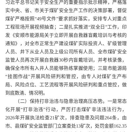
习近平总书记关于安全生产的重要指示批示精神，严格落
实中央、省、市关于煤矿安全生产工作的决策部署，督促
煤矿严格按照“49号文件”要求抓好落实，安排专人对重点
工程现场开展视频抽查；二是扎实推进“双全日”工作，印
发《安顺市能源局关于立即开展自救器盲戴培训与考核的
通知》，对全市正常生产建设煤矿实际投资人、矿级管理
人员、井下从业人员及上级公司所有人员、全市煤矿安全
监管人员再次开展自救器30秒内盲戴培训，并考核录像，
确保全市所有入井人员能够熟练掌握使用；三是市能源局
“挂图作战”开展风险研判和管控，由专人对煤矿生产布
局、风险点位、工艺流程等开展风险研判和重点管控，做
到底数清、情况明。
（二）保持打非治违与隐患治理高压态势。一是常态
化开展“打非治违”行动，严厉打击煤矿非法违法行为，
2026年开展执法检查21矿次，排查隐患及问题264条，由
市、县煤矿安全监管部门立案查处13矿次，处罚金额162.35