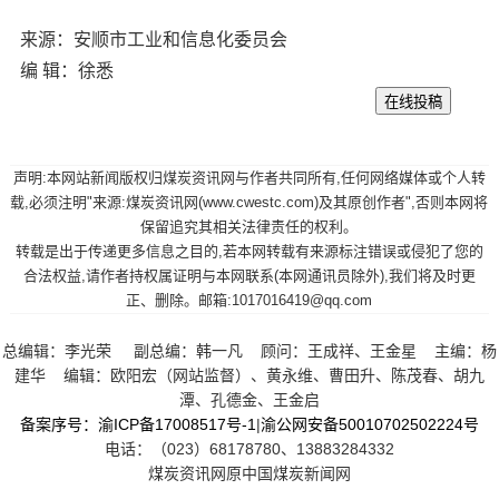
来源：安顺市工业和信息化委员会
编 辑：徐悉
声明:本网站新闻版权归煤炭资讯网与作者共同所有,任何网络媒体或个人转
载,必须注明"来源:煤炭资讯网(www.cwestc.com)及其原创作者",否则本网将
保留追究其相关法律责任的权利。
转载是出于传递更多信息之目的,若本网转载有来源标注错误或侵犯了您的
合法权益,请作者持权属证明与本网联系(本网通讯员除外),我们将及时更
正、删除。邮箱:1017016419@qq.com
总编辑：李光荣 副总编：韩一凡 顾问：王成祥、王金星 主编：杨
建华 编辑：欧阳宏（网站监督）、黄永维、曹田升、陈茂春、胡九
潭、孔德金、王金启
备案序号：渝ICP备17008517号-1
|
渝公网安备50010702502224号
电话：（023）68178780、13883284332
煤炭资讯网原中国煤炭新闻网