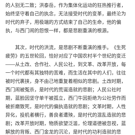
的人别无二致；洪泰岳，作为集体化运动的狂热推行者，
始终坚守着自己的执念，无法接受时代的变革，最终沦为
时代的弃子，用极端的方式结束了自己的生命，他的偏
执，与西门闹的怨恨一样，都是悲剧重演的根源。
其次，时代的洪流，是悲剧不断重演的推手。《生死
疲劳》的五世轮回，恰好对应了中国农村半个世纪的变迁
——从土改、合作社、人民公社，到文革、改革开放，每
一个时代都有其独特的苦难，而生活在其中的人们，往往
被时代裹挟，身不由己地重复着相似的悲剧。土改时期，
西门闹被冤杀，是时代的荒诞造就的悲剧；人民公社时
期，蓝脸因坚守单干被孤立，西门牛因拒绝为公社劳作而
被折磨致死，是时代的偏执造就的悲剧；文革时期，人性
异化，投机者横行，善良者遭殃，是时代的混乱造就的悲
剧；改革开放时期，物质欲望泛滥，伦理道德被忽视，蓝
解放的背叛、西门金龙的沉沦，是时代的功利造就的悲