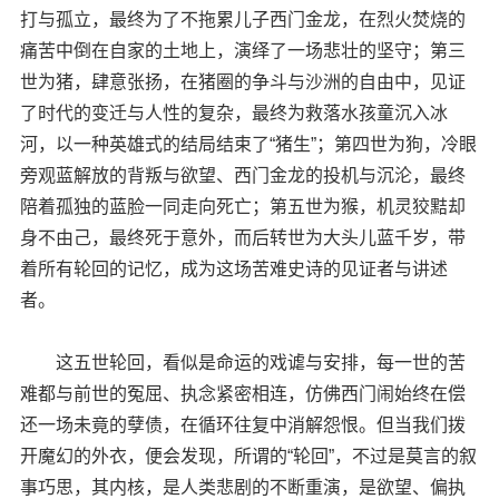
打与孤立，最终为了不拖累儿子西门金龙，在烈火焚烧的
痛苦中倒在自家的土地上，演绎了一场悲壮的坚守；第三
世为猪，肆意张扬，在猪圈的争斗与沙洲的自由中，见证
了时代的变迁与人性的复杂，最终为救落水孩童沉入冰
河，以一种英雄式的结局结束了“猪生”；第四世为狗，冷眼
旁观蓝解放的背叛与欲望、西门金龙的投机与沉沦，最终
陪着孤独的蓝脸一同走向死亡；第五世为猴，机灵狡黠却
身不由己，最终死于意外，而后转世为大头儿蓝千岁，带
着所有轮回的记忆，成为这场苦难史诗的见证者与讲述
者。
这五世轮回，看似是命运的戏谑与安排，每一世的苦
难都与前世的冤屈、执念紧密相连，仿佛西门闹始终在偿
还一场未竟的孽债，在循环往复中消解怨恨。但当我们拨
开魔幻的外衣，便会发现，所谓的“轮回”，不过是莫言的叙
事巧思，其内核，是人类悲剧的不断重演，是欲望、偏执