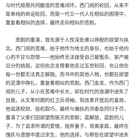
与时代局限共同酿造的苦难闭环。西门闹的轮回，从来不
是单纯的命运轮回，而是一代又一代人在相似的困境中，
重复着相似的选择，最终走向相似的悲剧。
悲剧的重演，首先源于人性深处难以挣脱的欲望与执
念。西门闹的苦难，始于他作为地主的身份，也始于他内
心的不甘与怨恨——他始终无法接受自己被冤杀、家产被
瓜分的结局，这份执念支撑着他走过五世轮回，也让他在
每一世都无法真正解脱。而书中的其他人物，也都在欲望
的泥潭中挣扎，重复着相似的悲剧。西门金龙，作为西门
闹的儿子，从小在苦难中长大，却在时代的浪潮中迷失了
自我，从文革时期的红卫兵领袖，到改革开放后的富商，
他追逐权财、投机取巧，最终与偏执的洪泰岳同归于尽，
重演了父辈们因欲望而毁灭的悲剧；蓝解放，蓝脸的儿
子，为了追求所谓的爱情，抛弃妻子、背离家庭，最终在
愧疚与遗憾中度过余生，他的选择，与那些在欲望中迷失