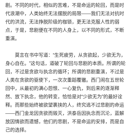
剧。不同的时代，相似的苦难，不是命运的轮回，而是时
代浪潮中，人类始终无法摆脱的局限——我们无法对抗时
代的洪流，无法挣脱阶级的枷锁，更无法克服人性的弱
点，于是，悲剧便在不同的人身上，以不同的形式，不断
重演。
莫言在书中写道：“生死疲劳，从贪欲起，少欲无为，
身心自在。”这句话，道破了轮回与悲剧的本质。所谓的轮
回，不过是贪欲与执念的循环；所谓的悲剧重演，不过是
人类在贪欲的驱使下，一次次重蹈覆辙。西门闹在五世轮
回中，从最初的满心怨恨、一心复仇，到后来的逐渐释
然、放下执念，他的转变，恰恰是对“少欲无为”的最好诠
释。而那些始终被欲望裹挟的人，终究逃不过悲剧的命运
——西门金龙因贪欲而毁灭，洪泰岳因执念而沉沦，蓝解
放因情欲而遗憾，他们的悲剧，不是命运的安排，而是自
己的选择。