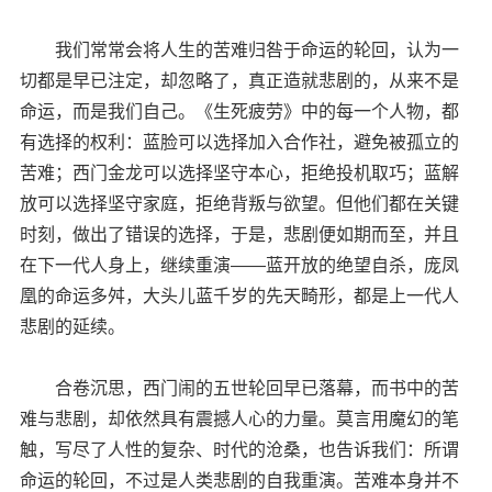
我们常常会将人生的苦难归咎于命运的轮回，认为一
切都是早已注定，却忽略了，真正造就悲剧的，从来不是
命运，而是我们自己。《生死疲劳》中的每一个人物，都
有选择的权利：蓝脸可以选择加入合作社，避免被孤立的
苦难；西门金龙可以选择坚守本心，拒绝投机取巧；蓝解
放可以选择坚守家庭，拒绝背叛与欲望。但他们都在关键
时刻，做出了错误的选择，于是，悲剧便如期而至，并且
在下一代人身上，继续重演——蓝开放的绝望自杀，庞凤
凰的命运多舛，大头儿蓝千岁的先天畸形，都是上一代人
悲剧的延续。
合卷沉思，西门闹的五世轮回早已落幕，而书中的苦
难与悲剧，却依然具有震撼人心的力量。莫言用魔幻的笔
触，写尽了人性的复杂、时代的沧桑，也告诉我们：所谓
命运的轮回，不过是人类悲剧的自我重演。苦难本身并不