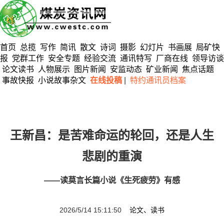
首页
总揽
写作
简讯
散文
诗词
摄影
幻灯片
书画展
局矿快
报
党群工作
安全专题
经验交流
通讯特写
厂商在线
领导访谈
论文读书
人物展示
图片新闻
安监动态
矿业新闻
焦点话题
事故快报
小说故事杂文
在线投稿
|
特约通讯员档案
王新昌：是苦难命运的轮回，还是人生
悲剧的重演
——读莫言长篇小说《生死疲劳》有感
2026/5/14 15:11:50
论文、读书