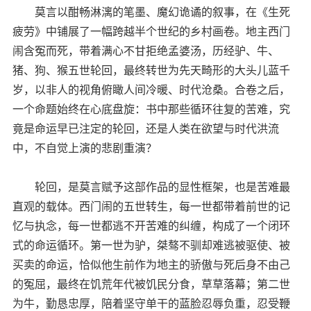
莫言以酣畅淋漓的笔墨、魔幻诡谲的叙事，在《生死
疲劳》中铺展了一幅跨越半个世纪的乡村画卷。地主西门
闹含冤而死，带着满心不甘拒绝孟婆汤，历经驴、牛、
猪、狗、猴五世轮回，最终转世为先天畸形的大头儿蓝千
岁，以非人的视角俯瞰人间冷暖、时代沧桑。合卷之后，
一个命题始终在心底盘旋：书中那些循环往复的苦难，究
竟是命运早已注定的轮回，还是人类在欲望与时代洪流
中，不自觉上演的悲剧重演？
轮回，是莫言赋予这部作品的显性框架，也是苦难最
直观的载体。西门闹的五世转生，每一世都带着前世的记
忆与执念，每一世都逃不开苦难的纠缠，构成了一个闭环
式的命运循环。第一世为驴，桀骜不驯却难逃被驱使、被
买卖的命运，恰似他生前作为地主的骄傲与死后身不由己
的冤屈，最终在饥荒年代被饥民分食，草草落幕；第二世
为牛，勤恳忠厚，陪着坚守单干的蓝脸忍辱负重，忍受鞭