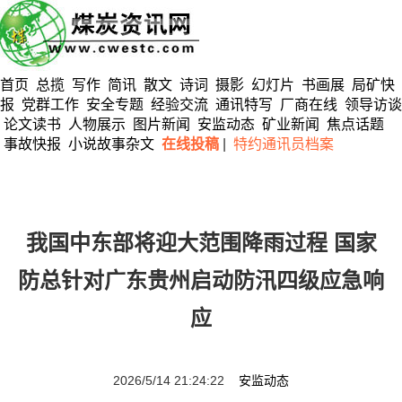
首页
总揽
写作
简讯
散文
诗词
摄影
幻灯片
书画展
局矿快
报
党群工作
安全专题
经验交流
通讯特写
厂商在线
领导访谈
论文读书
人物展示
图片新闻
安监动态
矿业新闻
焦点话题
事故快报
小说故事杂文
在线投稿
|
特约通讯员档案
我国中东部将迎大范围降雨过程 国家
防总针对广东贵州启动防汛四级应急响
应
2026/5/14 21:24:22
安监动态