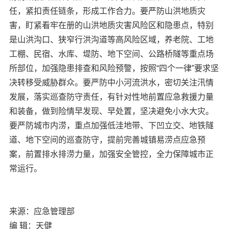
任，紧扣责任链条，形成工作合力。要严防山洪地质灾
害，盯紧看牢在册的山洪地质灾害风险区和隐患点，特别
是山洪沟口、狭窄行洪沟道等高风险区域，养老院、工地
工棚、民宿、水库、堤防、地下空间、公路桥隧等重点场
所部位，加强隐患排查和风险预警，按照“四个一律”要求坚
决转移受威胁群众。要严防中小河流洪水，密切关注汛情
发展，落实巡查防守责任，有针对性地前置应急救援力量
和装备，做到险情早发现、早处置，坚决避免小水大灾。
要严防城市内涝，重点加强低洼地带、下凹立交、地铁隧
道、地下空间的巡查防守，提前完善城镇易涝点应急预
案，前置排水排涝力量，加强安全管控，全力保障城市正
常运行。
来源：应急管理部
编 辑：天健