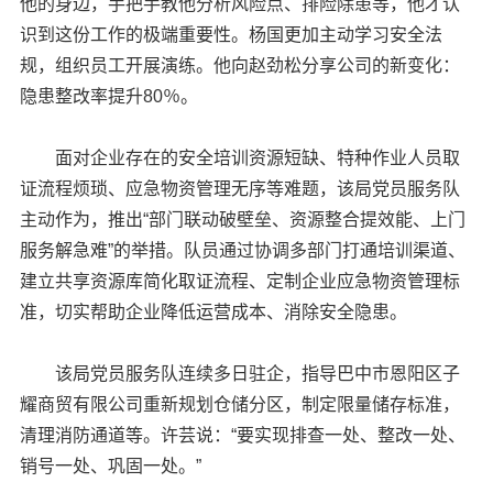
他的身边，手把手教他分析风险点、排险除患等，他才认
识到这份工作的极端重要性。杨国更加主动学习安全法
规，组织员工开展演练。他向赵劲松分享公司的新变化：
隐患整改率提升80％。
面对企业存在的安全培训资源短缺、特种作业人员取
证流程烦琐、应急物资管理无序等难题，该局党员服务队
主动作为，推出“部门联动破壁垒、资源整合提效能、上门
服务解急难”的举措。队员通过协调多部门打通培训渠道、
建立共享资源库简化取证流程、定制企业应急物资管理标
准，切实帮助企业降低运营成本、消除安全隐患。
该局党员服务队连续多日驻企，指导巴中市恩阳区子
耀商贸有限公司重新规划仓储分区，制定限量储存标准，
清理消防通道等。许芸说：“要实现排查一处、整改一处、
销号一处、巩固一处。”