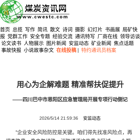
首页
总揽
写作
简讯
散文
诗词
摄影
幻灯片
书画展
局矿快
报
党群工作
安全专题
经验交流
通讯特写
厂商在线
领导访谈
论文读书
人物展示
图片新闻
安监动态
矿业新闻
焦点话题
事故快报
小说故事杂文
在线投稿
|
特约通讯员档案
用心为企解难题 精准帮扶促提升
——四川巴中市恩阳区应急管理局开展专项行动侧记
2026/5/14 21:59:36
安监动态
“企业安全风险防控是关键。咱们得先找准风险点，再