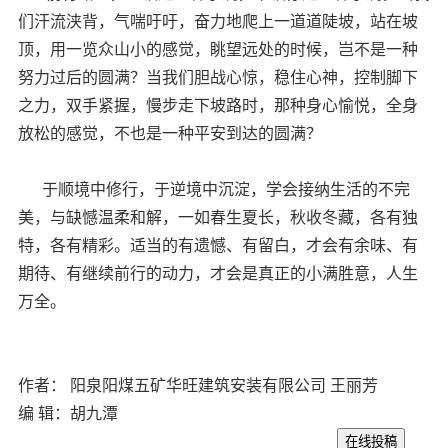
们汗流浃背，气喘吁吁，奋力地爬上一道道陡坡，站在坡
顶，用一览众山小的感觉，眺望远处的时候，岂不是一种
努力过后的圆满？当我们胆战心惊，稳住心神，控制脚下
之力，双手紧握，慢步走下坡路时，那种身心愉悦，全身
放松的感觉，不也是一种平安到达的圆满？
于顺境中修行，于逆境中沉淀，学会接纳生活的不完
美，与缺憾温柔和解，一如春生夏长，秋收冬藏，各有独
特，各有精彩。适当的有遗憾、有留白，才会有余味、有
期待、有继续前行的动力，才会是真正的小满胜意，人生
万全。
作者： 阳泉阳煤五矿华旺建筑安装有限公司 王丽芳
编 辑：胡九潭