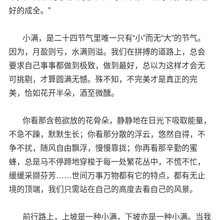
好的成全。”
小满，是二十四节气里唯一只有“小”而无“大”的节气。
因为，月盈则亏，水满则溢。我们在拼搏的道路上，总会
要求自己事事都做到极致，做到最好，总以为这样才会无
可挑剔，才算圆满无憾。殊不知，不完美才是真正的完
美，恰如花开半朵，酒至微醺。
你看那含苞欲放的花骨朵，静静地在日光下吸取能量，
不急不躁，默默生长；你看那分散的浮云，悠然自得，不
争不扰，随风自由飘浮，慢慢靠拢；你再看那辛勤的蜜
蜂，总是马不停蹄地穿梭于每一处繁花丛中，不慌不忙，
缓缓采撷芬芳……世间万事万物都有它的特点，都有无止
境的顶端，我们只需站在自己的高度去看自己的风景。
前行路上，上坡是一种小满，下坡亦是一种小满。当我