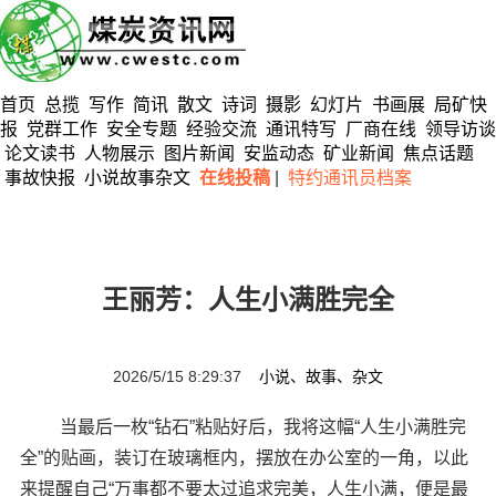
首页
总揽
写作
简讯
散文
诗词
摄影
幻灯片
书画展
局矿快
报
党群工作
安全专题
经验交流
通讯特写
厂商在线
领导访谈
论文读书
人物展示
图片新闻
安监动态
矿业新闻
焦点话题
事故快报
小说故事杂文
在线投稿
|
特约通讯员档案
王丽芳：人生小满胜完全
2026/5/15 8:29:37
小说、故事、杂文
当最后一枚“钻石”粘贴好后，我将这幅“人生小满胜完
全”的贴画，装订在玻璃框内，摆放在办公室的一角，以此
来提醒自己“万事都不要太过追求完美，人生小满，便是最