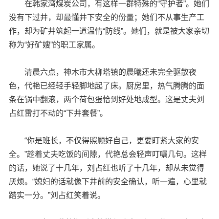
在韩家湾煤炭公司，有这样一群特殊的“守护者”。她们
没有下过井，却最懂井下安全的份量；她们不从事生产工
作，却为矿井筑起一道温情“防线”。她们，就是被大家亲切
称为“好矿嫂”的职工家属。
清晨六点，神木市大柳塔镇的晨曦还未完全驱散夜
色，代艳已经轻手轻脚地起了床。厨房里，热气腾腾的面
条在锅中翻滚，两个荷包蛋恰到好处地成型。这是丈夫刘
占红雷打不动的“下井套餐”。
“你是班长，不仅得照顾好自己，更要盯紧大家的安
全。”趁着丈夫吃饭的间隙，代艳总会轻声叮嘱几句。这样
的话，她说了十几年，刘占红也听了十几年，却从未觉得
厌烦。“媳妇的话就像下井前的安全确认，听一遍，心里就
踏实一分。”刘占红笑着说。