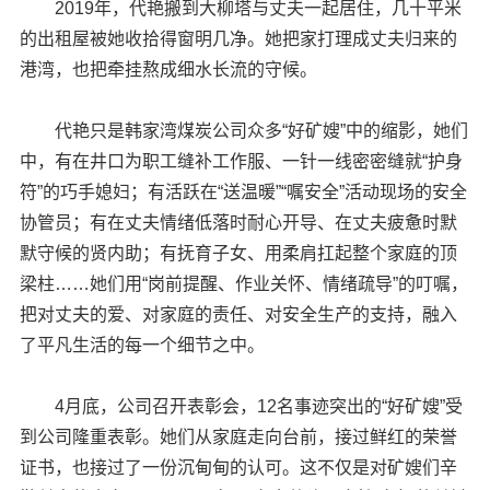
2019年，代艳搬到大柳塔与丈夫一起居住，几十平米
的出租屋被她收拾得窗明几净。她把家打理成丈夫归来的
港湾，也把牵挂熬成细水长流的守候。
代艳只是韩家湾煤炭公司众多“好矿嫂”中的缩影，她们
中，有在井口为职工缝补工作服、一针一线密密缝就“护身
符”的巧手媳妇；有活跃在“送温暖”“嘱安全”活动现场的安全
协管员；有在丈夫情绪低落时耐心开导、在丈夫疲惫时默
默守候的贤内助；有抚育子女、用柔肩扛起整个家庭的顶
梁柱……她们用“岗前提醒、作业关怀、情绪疏导”的叮嘱，
把对丈夫的爱、对家庭的责任、对安全生产的支持，融入
了平凡生活的每一个细节之中。
4月底，公司召开表彰会，12名事迹突出的“好矿嫂”受
到公司隆重表彰。她们从家庭走向台前，接过鲜红的荣誉
证书，也接过了一份沉甸甸的认可。这不仅是对矿嫂们辛