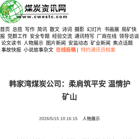
首页
总揽
写作
简讯
散文
诗词
摄影
幻灯片
书画展
局矿快
报
党群工作
安全专题
经验交流
通讯特写
厂商在线
领导访谈
论文读书
人物展示
图片新闻
安监动态
矿业新闻
焦点话题
事故快报
小说故事杂文
在线投稿
|
特约通讯员档案
韩家湾煤炭公司：柔肩筑平安 温情护
矿山
2026/5/15 10:16:15
人物展示