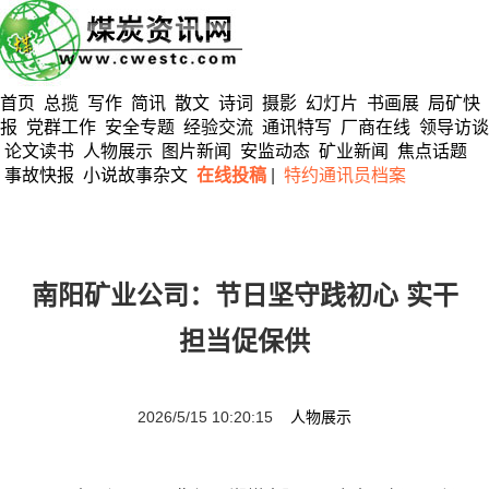
首页
总揽
写作
简讯
散文
诗词
摄影
幻灯片
书画展
局矿快
报
党群工作
安全专题
经验交流
通讯特写
厂商在线
领导访谈
论文读书
人物展示
图片新闻
安监动态
矿业新闻
焦点话题
事故快报
小说故事杂文
在线投稿
|
特约通讯员档案
南阳矿业公司：节日坚守践初心 实干
担当促保供
2026/5/15 10:20:15
人物展示