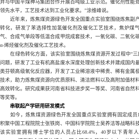
并与中国平煤神马集团合作开展百吨级工业示范。催化剂性能
领先水平，工艺技术达到工业化要求。”涂维峰说。
近年来，炼焦煤资源绿色开发全国重点实验室围绕炼焦副
转化，研发了苯选择性加氢催化剂及催化工艺技术，焦炉煤
气、合成气单段等低温合成甲烷成套技术，一氧化碳、二氧化
α-烯烃催化剂及催化工艺技术。
在绿色转化方面，该实验室围绕炼焦煤资源开发过程中“三
问题，研发了工业有机高盐废水深度处理创新技术并建成国内
类芬顿高级氧化反应器，开发了工业稀溶液中稀贵、稀有金属
技术，助力炼焦煤资源向优质原料、清洁燃料以及高附加值材
高效转化。研究成果获河南省科技进步奖一等奖、河南省自然
等奖等。
串联起产学研用研发模式
如今，炼焦煤资源绿色开发全国重点实验室拥有固定成员1
积聚中国工程院院士张铁岗、中国科学院院士吴养洁等战略科
该实验室拥有博士学位的人员占比68.4%，40岁以下青年