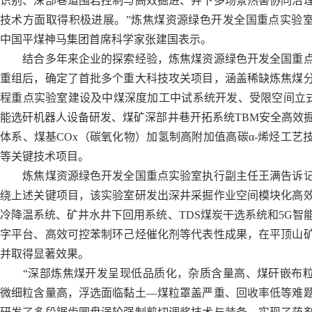
识别、深部巷道围岩控制与高效掘进、井下多场景热害协同治
技术方面取得积极进展。”炼焦煤资源绿色开发全国重点实验
中国平煤神马集团首席科学家张建国表示。
结合多年来企业的探索经验，炼焦煤资源绿色开发全国重
重组后，确定了首批多个重大科技攻关项目，涵盖稀缺炼焦煤
程重点实验室建设及中煤深度加工中试系统开发、受限空间立
能选矸机器人设备研发、煤矿深部井巷开拓系统TBM安全高效
体系、煤基COx（碳氧化物）加氢制高附加值高碳α-烯烃工艺
等关键技术项目。
炼焦煤资源绿色开发全国重点实验室执行副主任王满告诉
绕上述关键项目，该实验室研发出深井采掘作业空间模块化高
冷降温系统、矿井水井下回用系统、TDS煤炭干选系统和5G智
字平台、高效可控苯制环己烃催化剂等代表性成果，在平顶山
并取得显著效果。
“深部炼焦煤开发呈现低品质化，杂质含量高、煤矸嵌布
微细粒含量高，浮选面临黏土—煤粒罩盖严重、回收率低等难