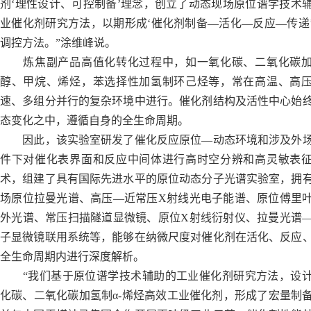
剂‘理性设计、可控制备’理念，创立了动态现场原位谱学技术
业催化剂研究方法，以期形成‘催化剂制备—活化—反应—传递
调控方法。”涂维峰说。
炼焦副产品高值化转化过程中，如一氧化碳、二氧化碳加
醇、甲烷、烯烃，苯选择性加氢制环己烃等，常在高温、高
速、多组分并行的复杂环境中进行。催化剂结构及活性中心始
态变化之中，遵循自身的全生命周期。
因此，该实验室研发了催化反应原位—动态环境和涉及外
件下对催化表界面和反应中间体进行高时空分辨和高灵敏表
术，组建了具有国际先进水平的原位动态分子光谱实验室，拥
场原位拉曼光谱、高压—近常压X射线光电子能谱、原位傅里
外光谱、常压扫描隧道显微镜、原位X射线衍射仪、拉曼光谱
子显微镜联用系统等，能够在纳微尺度对催化剂在活化、反应
全生命周期内进行深度解析。
“我们基于原位谱学技术辅助的工业催化剂研究方法，设
化碳、二氧化碳加氢制α-烯烃高效工业催化剂，形成了宏量制