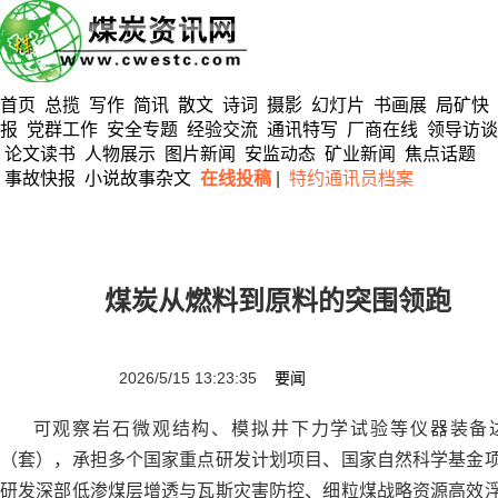
首页
总揽
写作
简讯
散文
诗词
摄影
幻灯片
书画展
局矿快
报
党群工作
安全专题
经验交流
通讯特写
厂商在线
领导访谈
论文读书
人物展示
图片新闻
安监动态
矿业新闻
焦点话题
事故快报
小说故事杂文
在线投稿
|
特约通讯员档案
煤炭从燃料到原料的突围领跑
2026/5/15 13:23:35
要闻
可观察岩石微观结构、模拟井下力学试验等仪器装备达5
（套），承担多个国家重点研发计划项目、国家自然科学基金
研发深部低渗煤层增透与瓦斯灾害防控、细粒煤战略资源高效