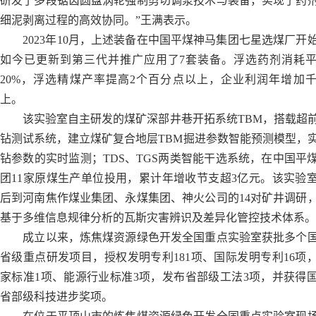
研发了多段锯齿圆盘涡轮强制剪切调浆技术与装备，实现了药
细泥剥离过程的高效协同。”王满表示。
2023年10月，上述装备在中国平煤神马集团七星选煤厂开
如今已更新到第三代并推广应用了7套装备。浮选药剂消耗
20%，浮选精煤产率提高2个百分点以上，企业利润年增加
上。
该实验室自主研发的煤矿深部井巷开拓系统TBM，搭载超
钻测试系统，建立煤矿复合地层TBM掘进参数智能预测模型，
钻参数的实时监测；TDS、TGS两类智能干选系统，在中国平
团11家原煤生产单位投用，累计年增收节支超3亿元。该实验
后到河南焦作煤业集团、永煤集团、神火公司的14对矿井调研
基于多维信息规律分析的瓦斯灾害辨识及差异化管控技术体系。
成立以来，炼焦煤资源绿色开发全国重点实验室获批多个
省级重点研发项目，授权发明专利181项、国际发明专利16项
家标准1项、能源行业标准3项，发布省部级工法3项，并获得
省部级科技进步奖项。