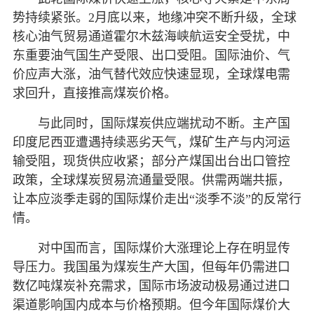
势持续紧张。2月底以来，地缘冲突不断升级，全球
核心油气贸易通道霍尔木兹海峡航运安全受扰，中
东重要油气国生产受限、出口受阻。国际油价、气
价应声大涨，油气替代效应快速显现，全球煤电需
求回升，直接推高煤炭价格。
与此同时，国际煤炭供应端扰动不断。主产国
印度尼西亚遭遇持续恶劣天气，煤矿生产与内河运
输受阻，现货供应收紧；部分产煤国出台出口管控
政策，全球煤炭贸易流通量受限。供需两端共振，
让本应淡季走弱的国际煤价走出“淡季不淡”的反常行
情。
对中国而言，国际煤价大涨理论上存在明显传
导压力。我国虽为煤炭生产大国，但每年仍需进口
数亿吨煤炭补充需求，国际市场波动极易通过进口
渠道影响国内成本与价格预期。但今年国际煤价大