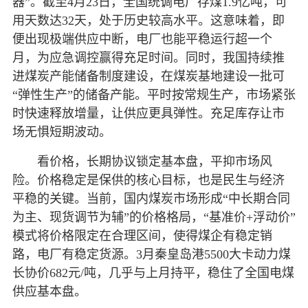
器”。截至4月23日，全国统调电厂存煤1.9亿吨，可
用天数达32天，处于历史较高水平。这意味着，即
便出现极端供应中断，电厂也能平稳运行超一个
月，为应急调控赢得充足时间。同时，我国持续推
进煤炭产能储备制度建设，在煤炭基地建设一批可
“弹性生产”的储备产能。平时按常规生产，市场紧张
时快速释放增量，让供应更具弹性。充足库存让市
场无惧短期波动。
看价格，长期协议锁定基本盘，平抑市场风
险。价格稳定是保供的核心目标，也是民生与经济
平稳的关键。当前，国内煤炭市场形成“中长期合同
为主、现货调节为辅”的价格格局，“基准价+浮动价”
模式将价格限定在合理区间，使得煤企有稳定销
路，电厂有稳定货源。3月秦皇岛港5500大卡动力煤
长协价682元/吨，几乎与上月持平，稳住了全国电煤
供应基本盘。