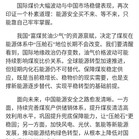
国际煤价大幅波动与中国市场稳健表现，再次
印证一个朴素道理：能源安全买不来、等不来，只
能靠自己牢牢掌握。
我国“富煤贫油少气”的资源禀赋，决定了煤炭在
能源体系中“压舱石”地位长期不会改变。我们要清醒
看到，国际地缘政治仍存变数，油气价格波动可能
持续影响煤炭比价关系。全球能源转型加速推进，
但短期内化石能源仍不可替代。保障煤炭稳定供
应，既是当前稳增长、稳物价的现实需要，也是支
撑新能源逐步替代、实现平稳转型的基础前提。
面向未来，中国能源安全之路愈发清晰。一方
面，持续完善煤炭产供储销体系，提升煤炭清洁高
效利用水平，巩固提升兜底保障能力，让“压舱石”更
稳固；另一方面，加快风电、光伏、氢能等新能源
发展，推动能源结构绿色转型，从根本上降低对国