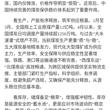
涨，国内仅微涨，价格传导明显“受阻”。这背后，中
国持续完善的煤炭保供稳价体系起到了重要作用。
看生产，产能有序释放，筑牢供应根基。1月至
3月，全国规上工业原煤产量12亿吨。4月以来，全
国煤炭日均调度产量持续超1250万吨。与过去“大水
漫灌”式增产不同，当前煤炭生产更重“质”与“稳”。
五大煤炭基地精准发力，现代化大型煤矿成为供应
主力，生产效率、安全保障与供应稳定性显著增
强。铁路、港口等运输通道不断完善，“西煤东运”
“北煤南运”高效畅通，为跨区域保供提供坚实物流支
撑。主管部门紧盯生产指标，科学组织、有序调
度，既避免超产违规，又确保产能充分释放，从源
头稳住供应基本盘。
看库存，储煤备足“粮草”，增强缓冲韧性。库存
是能源安全的“蓄水池”，更是应对市场波动的“稳定