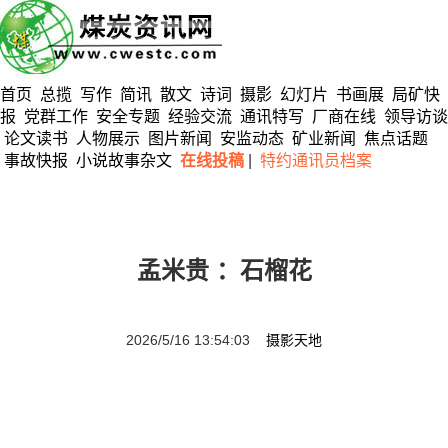
首页
总揽
写作
简讯
散文
诗词
摄影
幻灯片
书画展
局矿快
报
党群工作
安全专题
经验交流
通讯特写
厂商在线
领导访谈
论文读书
人物展示
图片新闻
安监动态
矿业新闻
焦点话题
事故快报
小说故事杂文
在线投稿
|
特约通讯员档案
孟米贵 ：石榴花
2026/5/16 13:54:03
摄影天地