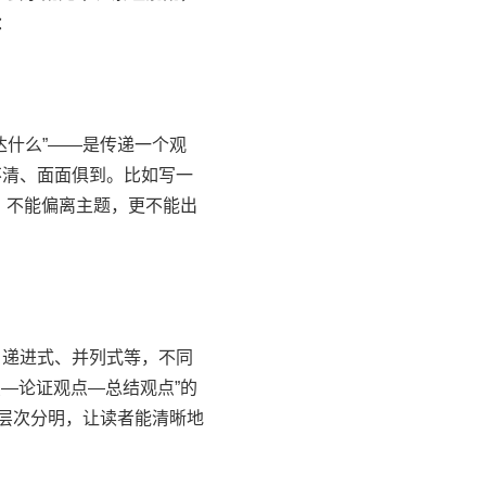
：
什么”——是传递一个观
不清、面面俱到。比如写一
，不能偏离主题，更不能出
递进式、并列式等，不同
—论证观点—总结观点”的
，层次分明，让读者能清晰地