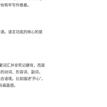
帮你筑牢写作根基。
递。语言功底的核心的是
累词汇并非死记硬背，而是
准的动词、形容词、副词，
合语境。比如描述“开心”，
更有画面感。