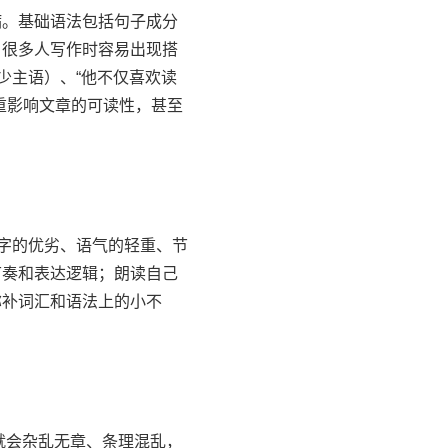
。基础语法包括句子成分
。很多人写作时容易出现搭
少主语）、“他不仅喜欢读
重影响文章的可读性，甚至
字的优劣、语气的轻重、节
节奏和表达逻辑；朗读自己
弥补词汇和语法上的小不
就会杂乱无章、条理混乱，