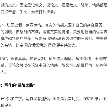
的文章。无论是记叙文、议论文，还是散文、随笔，情感都是
会变得干瘪、生硬，无法打动读者。
”，切忌虚假、刻意煽情。真实的情感来源于自己的亲身经历、
时的温暖、愤怒时的不满，这些真实的情绪，只要用恰当的语言
刻意堆砌华丽的辞藻，只要写出妈妈深夜为你留的一盏灯、爸爸
的亲情，比空洞的“我爱我的妈妈”更有感染力。
度”，既要真挚，也要克制，避免过度煽情、矫揉造作。不同的
情感，议论文可以在论证中融入情感，散文可以借景抒情、借物
动人。
：写作的“进阶之路”
“练习”二字。写作没有捷径，无论是语言功底、逻辑思维，还
固和提升。