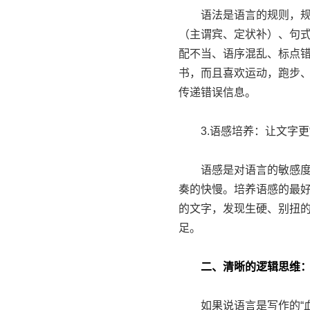
语法是语言的规则，规范
（主谓宾、定状补）、句
配不当、语序混乱、标点错
书，而且喜欢运动，跑步、
传递错误信息。
3.语感培养：让文字更“
语感是对语言的敏感度，
奏的快慢。培养语感的最
的文字，发现生硬、别扭
足。
二、清晰的逻辑思维：
如果说语言是写作的“血肉