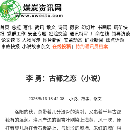
首页
总揽
写作
简讯
散文
诗词
摄影
幻灯片
书画展
局矿快
报
党群工作
安全专题
经验交流
通讯特写
厂商在线
领导访谈
论文读书
人物展示
图片新闻
安监动态
矿业新闻
焦点话题
事故快报
小说故事杂文
在线投稿
|
特约通讯员档案
李 勇：古都之恋（小说）
2026/5/16 15:42:08
小说、故事、杂文
洛阳的秋，总带着几分浸骨的清冽，又裹着千年古都
独有的温润。洛水岸边的银杏叶刚染上浅黄，风一吹，便
打着旋儿落在青石板路上，与斑驳的城墙、朱红的城门相