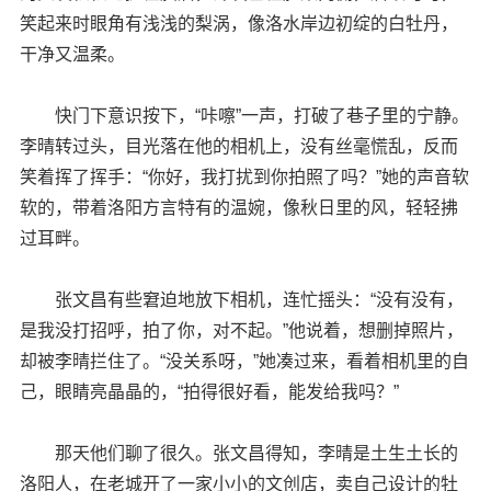
笑起来时眼角有浅浅的梨涡，像洛水岸边初绽的白牡丹，
干净又温柔。
快门下意识按下，“咔嚓”一声，打破了巷子里的宁静。
李晴转过头，目光落在他的相机上，没有丝毫慌乱，反而
笑着挥了挥手：“你好，我打扰到你拍照了吗？”她的声音软
软的，带着洛阳方言特有的温婉，像秋日里的风，轻轻拂
过耳畔。
张文昌有些窘迫地放下相机，连忙摇头：“没有没有，
是我没打招呼，拍了你，对不起。”他说着，想删掉照片，
却被李晴拦住了。“没关系呀，”她凑过来，看着相机里的自
己，眼睛亮晶晶的，“拍得很好看，能发给我吗？”
那天他们聊了很久。张文昌得知，李晴是土生土长的
洛阳人，在老城开了一家小小的文创店，卖自己设计的牡