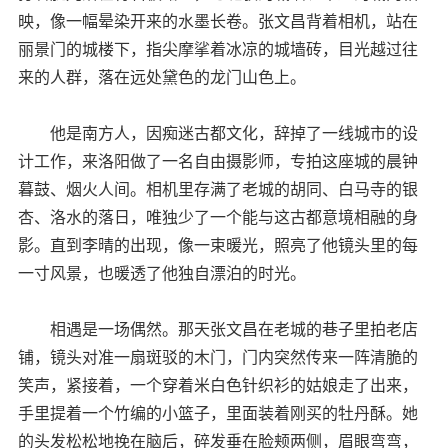
映，像一幅晕染开来的水墨长卷。张文昌背着相机，站在
丽景门的城楼下，指尖摩挲着冰凉的城墙砖，目光越过往
来的人群，落在远处黛色的龙门山色上。
他是南方人，因痴迷古都文化，辞掉了一线城市的设
计工作，来洛阳做了一名自由摄影师，专拍这座城的晨钟
暮鼓、烟火人间。相机里存满了老城的胡同、白马寺的银
杏、洛水的落日，唯独少了一个能与这古都意境相融的身
影。直到李晴的出现，像一束暖光，照亮了他镜头里的每
一寸风景，也暖透了他独自漂泊的时光。
相遇是一场偶然。那天张文昌在老城的巷子里拍老店
铺，镜头对准一扇斑驳的木门，门内突然传来一阵清脆的
笑声，紧接着，一个穿着米白色针织衫的姑娘走了出来，
手里提着一个竹编的小篮子，里面装着刚买的牡丹酥。她
的头发松松地挽在脑后，碎发垂在脸颊两侧，眉眼弯弯，