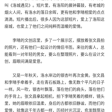
叫《洛城遇见》。短片里，有洛阳的晨钟暮鼓，有老城的
烟火人间，有洛水的落日余晖，更有他和李晴相爱的点点
滴滴。短片播出后，很多人因为这部短片，爱上了洛阳这
座城，也爱上了他们之间纯粹而温暖的爱情。
李晴的文创店里，多了一个展示区，摆放着张文昌拍
的照片，还有他们一起设计的情侣书签。来往的客人，总
能看到一对年轻的男女，要么在整理照片，要么在设计文
创，眉眼间满是爱意。
又是一年秋天，洛水岸边的银杏叶再次金黄。张文昌
和李晴手牵着手，走在青石板路上，像无数个平凡的日子
一样。风一吹，银杏叶飘落，落在他们的肩头，落在他们
的手背上。张文昌拿起相机，拍下李晴笑着的模样，镜头
里，她的眉眼依旧温柔，身后的古都依旧静谧，而他们的
爱情，就像这千年古都一样，历经时光沉淀，愈发醇厚动