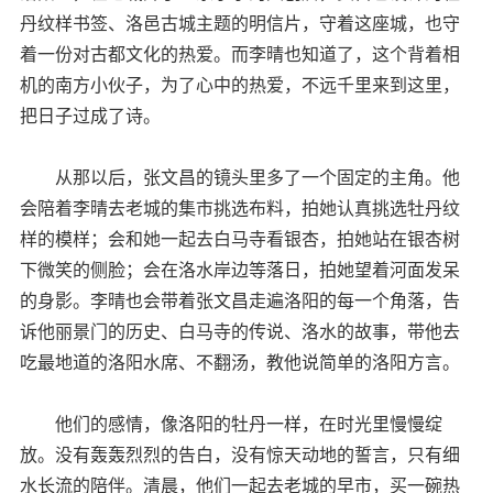
丹纹样书签、洛邑古城主题的明信片，守着这座城，也守
着一份对古都文化的热爱。而李晴也知道了，这个背着相
机的南方小伙子，为了心中的热爱，不远千里来到这里，
把日子过成了诗。
从那以后，张文昌的镜头里多了一个固定的主角。他
会陪着李晴去老城的集市挑选布料，拍她认真挑选牡丹纹
样的模样；会和她一起去白马寺看银杏，拍她站在银杏树
下微笑的侧脸；会在洛水岸边等落日，拍她望着河面发呆
的身影。李晴也会带着张文昌走遍洛阳的每一个角落，告
诉他丽景门的历史、白马寺的传说、洛水的故事，带他去
吃最地道的洛阳水席、不翻汤，教他说简单的洛阳方言。
他们的感情，像洛阳的牡丹一样，在时光里慢慢绽
放。没有轰轰烈烈的告白，没有惊天动地的誓言，只有细
水长流的陪伴。清晨，他们一起去老城的早市，买一碗热