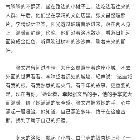
气腾腾的不翻汤，坐在路边的小摊子上，边吃边看往来的
人群；午后，他们坐在李晴的文创店里，张文昌整理照
片，李晴设计书签，阳光透过玻璃窗洒进来，落在两人身
上，温暖而静谧；傍晚，他们沿着洛水散步，看落日把河
面染成金红色，听风吹过树叶的沙沙声，聊着未来的期
许。
张文昌曾问过李晴，为什么愿意守着这座小城，不去
外面的世界看看。李晴望着远处的城墙，轻声说：“这座城
有我的根，有我熟悉的烟火气，有千年的故事，更重要的
是，现在有你。”她说着，牵起张文昌的手，他的手掌宽大
而温暖，给了她满满的安全感。张文昌握紧她的手，心中
涌起一股暖流，他知道，自己漂泊多年，终于在这座古
都，找到了属于自己的归宿。
冬天的洛阳，飘起了小雪。白马寺的银杏树上积了一