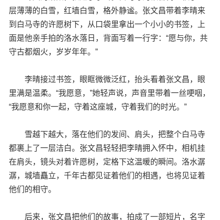
层薄薄的白雪，红墙白雪，格外静谧。张文昌带着李晴来
到白马寺的许愿树下，从口袋里拿出一个小小的书签，上
面是他亲手拍的洛水落日，背面写着一行字：“愿与你，共
守古都烟火，岁岁年年。”
李晴接过书签，眼眶微微泛红，抬头看着张文昌，眼
里满是温柔。“我愿意，”她轻声说，声音里带着一丝哽咽，
“我愿意和你一起，守着这座城，守着我们的时光。”
雪越下越大，落在他们的发间、肩头，把整个白马寺
都裹上了一层洁白。张文昌轻轻把李晴拥入怀中，相机挂
在肩头，镜头对着许愿树，定格下这温暖的瞬间。洛水潺
潺，城墙矗立，千年古都见证着他们的相遇，也将见证着
他们的相守。
后来，张文昌把他们的故事，拍成了一部短片，名字