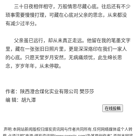
三十日夜相伴相守，万般情思尽藏心底。往后还有不少
琐事需要慢慢打理，可藏在心底对父亲的思念，从来都没
有减少过半分。
父亲虽已远行，却从未真正走远。他留在我的笔墨文字
里，藏在一张张旧日照片里，更是深深烙印在我们一家人
的心底。只愿天堂岁月安然，无病痛烦忧，此生绵长思
念，岁岁年年，从未停歇。
作者：陕西澄合煤化实业有限公司 樊莎莎
编 辑：胡九潭
声明:本网站新闻版权归煤炭资讯网与作者共同所有,任何网络媒体或个人转
载,必须注明"来源:煤炭资讯网(www.cwestc.com)及其原创作者",否则本网将