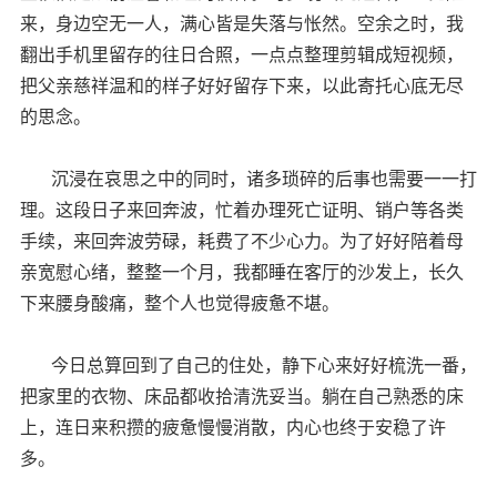
来，身边空无一人，满心皆是失落与怅然。空余之时，我
翻出手机里留存的往日合照，一点点整理剪辑成短视频，
把父亲慈祥温和的样子好好留存下来，以此寄托心底无尽
的思念。
沉浸在哀思之中的同时，诸多琐碎的后事也需要一一打
理。这段日子来回奔波，忙着办理死亡证明、销户等各类
手续，来回奔波劳碌，耗费了不少心力。为了好好陪着母
亲宽慰心绪，整整一个月，我都睡在客厅的沙发上，长久
下来腰身酸痛，整个人也觉得疲惫不堪。
今日总算回到了自己的住处，静下心来好好梳洗一番，
把家里的衣物、床品都收拾清洗妥当。躺在自己熟悉的床
上，连日来积攒的疲惫慢慢消散，内心也终于安稳了许
多。