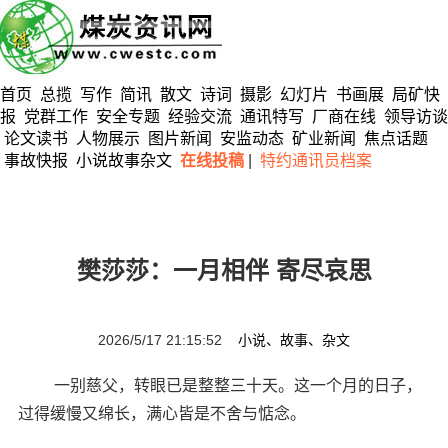
首页
总揽
写作
简讯
散文
诗词
摄影
幻灯片
书画展
局矿快
报
党群工作
安全专题
经验交流
通讯特写
厂商在线
领导访谈
论文读书
人物展示
图片新闻
安监动态
矿业新闻
焦点话题
事故快报
小说故事杂文
在线投稿
|
特约通讯员档案
樊莎莎：一月相伴 寄尽哀思
2026/5/17 21:15:52
小说、故事、杂文
一别慈父，转眼已是整整三十天。这一个月的日子，
过得缓慢又绵长，满心皆是不舍与惦念。