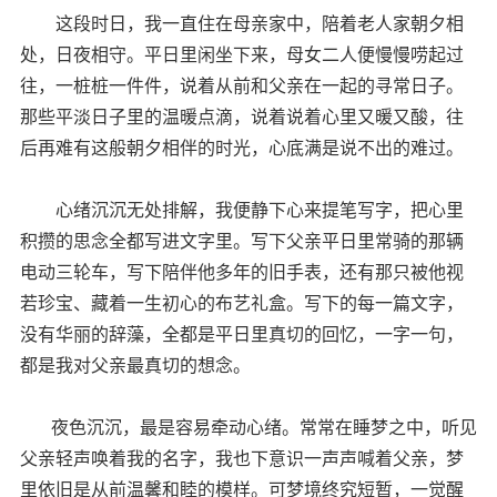
这段时日，我一直住在母亲家中，陪着老人家朝夕相
处，日夜相守。平日里闲坐下来，母女二人便慢慢唠起过
往，一桩桩一件件，说着从前和父亲在一起的寻常日子。
那些平淡日子里的温暖点滴，说着说着心里又暖又酸，往
后再难有这般朝夕相伴的时光，心底满是说不出的难过。
心绪沉沉无处排解，我便静下心来提笔写字，把心里
积攒的思念全都写进文字里。写下父亲平日里常骑的那辆
电动三轮车，写下陪伴他多年的旧手表，还有那只被他视
若珍宝、藏着一生初心的布艺礼盒。写下的每一篇文字，
没有华丽的辞藻，全都是平日里真切的回忆，一字一句，
都是我对父亲最真切的想念。
夜色沉沉，最是容易牵动心绪。常常在睡梦之中，听见
父亲轻声唤着我的名字，我也下意识一声声喊着父亲，梦
里依旧是从前温馨和睦的模样。可梦境终究短暂，一觉醒