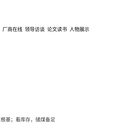
厂商在线
领导访谈
论文读书
人物展示
根基；看库存，储煤备足