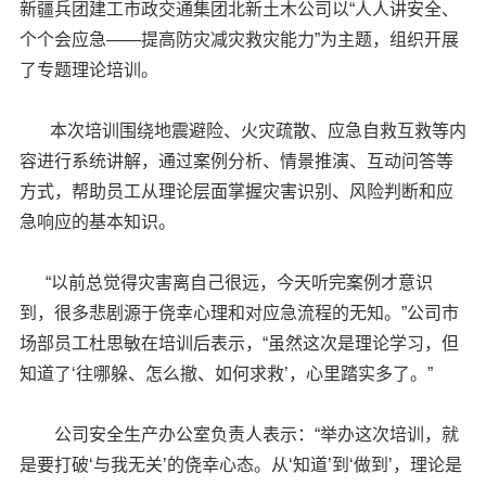
新疆兵团建工市政交通集团北新土木公司以“人人讲安全、
个个会应急——提高防灾减灾救灾能力”为主题，组织开展
了专题理论培训。
本次培训围绕地震避险、火灾疏散、应急自救互救等内
容进行系统讲解，通过案例分析、情景推演、互动问答等
方式，帮助员工从理论层面掌握灾害识别、风险判断和应
急响应的基本知识。
“以前总觉得灾害离自己很远，今天听完案例才意识
到，很多悲剧源于侥幸心理和对应急流程的无知。”公司市
场部员工杜思敏在培训后表示，“虽然这次是理论学习，但
知道了‘往哪躲、怎么撤、如何求救’，心里踏实多了。”
公司安全生产办公室负责人表示：“举办这次培训，就
是要打破‘与我无关’的侥幸心态。从‘知道’到‘做到’，理论是