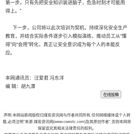
第一步。只有先把安全知识装进脑子，危急时刻才可能用
得上。”
下一步，公司将以此次培训为契机，持续深化安全生产
教育，并结合实际条件逐步引入模拟演练，推动员工从“懂
得”向“会用”转化，真正让安全意识成为每个人的本能反
应。
本网通讯员：汪爱君 冯东洋
编 辑：胡九潭
声明:本网站新闻版权归煤炭资讯网与作者共同所有,任何网络媒体或个人转
载,必须注明"来源:煤炭资讯网(www.cwestc.com)及其原创作者",否则本网将
保留追究其相关法律责任的权利。