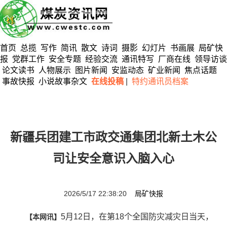
首页
总揽
写作
简讯
散文
诗词
摄影
幻灯片
书画展
局矿快
报
党群工作
安全专题
经验交流
通讯特写
厂商在线
领导访谈
论文读书
人物展示
图片新闻
安监动态
矿业新闻
焦点话题
事故快报
小说故事杂文
在线投稿
|
特约通讯员档案
新疆兵团建工市政交通集团北新土木公
司让安全意识入脑入心
2026/5/17 22:38:20
局矿快报
5月12日，在第18个全国防灾减灾日当天，
【本网讯】