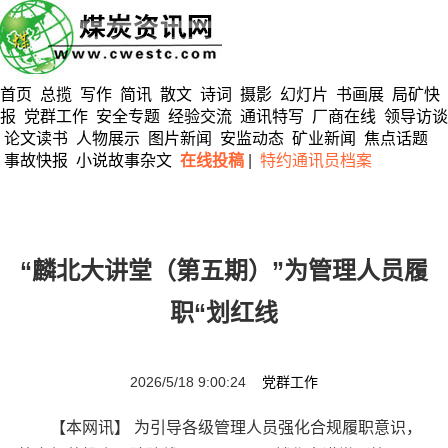
首页
总揽
写作
简讯
散文
诗词
摄影
幻灯片
书画展
局矿快
报
党群工作
安全专题
经验交流
通讯特写
厂商在线
领导访谈
论文读书
人物展示
图片新闻
安监动态
矿业新闻
焦点话题
事故快报
小说故事杂文
在线投稿
|
特约通讯员档案
“麟北大讲堂（第五期）”为管理人员履
职“划红线
2026/5/18 9:00:24
党群工作
【本网讯】 为引导各级管理人员强化合规履职意识，