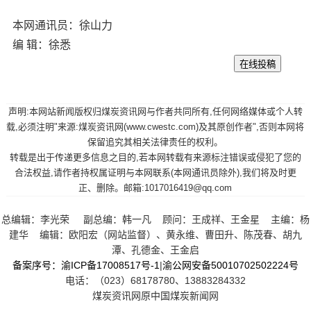
本网通讯员：徐山力
编 辑：徐悉
声明:本网站新闻版权归煤炭资讯网与作者共同所有,任何网络媒体或个人转
载,必须注明"来源:煤炭资讯网(www.cwestc.com)及其原创作者",否则本网将
保留追究其相关法律责任的权利。
转载是出于传递更多信息之目的,若本网转载有来源标注错误或侵犯了您的
合法权益,请作者持权属证明与本网联系(本网通讯员除外),我们将及时更
正、删除。邮箱:1017016419@qq.com
总编辑：李光荣 副总编：韩一凡 顾问：王成祥、王金星 主编：杨
建华 编辑：欧阳宏（网站监督）、黄永维、曹田升、陈茂春、胡九
潭、孔德金、王金启
备案序号：渝ICP备17008517号-1
|
渝公网安备50010702502224号
电话：（023）68178780、13883284332
煤炭资讯网原中国煤炭新闻网