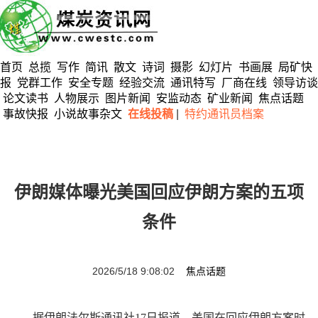
首页
总揽
写作
简讯
散文
诗词
摄影
幻灯片
书画展
局矿快
报
党群工作
安全专题
经验交流
通讯特写
厂商在线
领导访谈
论文读书
人物展示
图片新闻
安监动态
矿业新闻
焦点话题
事故快报
小说故事杂文
在线投稿
|
特约通讯员档案
伊朗媒体曝光美国回应伊朗方案的五项
条件
2026/5/18 9:08:02
焦点话题
据伊朗法尔斯通讯社17日报道，美国在回应伊朗方案时