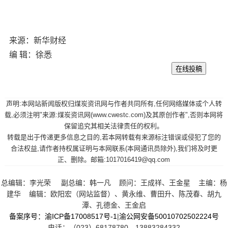
来源：新华财经
编 辑：徐悉
声明:本网站新闻版权归煤炭资讯网与作者共同所有,任何网络媒体或个人转
载,必须注明"来源:煤炭资讯网(www.cwestc.com)及其原创作者",否则本网将
保留追究其相关法律责任的权利。
转载是出于传递更多信息之目的,若本网转载有来源标注错误或侵犯了您的
合法权益,请作者持权属证明与本网联系(本网通讯员除外),我们将及时更
正、删除。邮箱:1017016419@qq.com
总编辑：李光荣 副总编：韩一凡 顾问：王成祥、王金星 主编：杨
建华 编辑：欧阳宏（网站监督）、黄永维、曹田升、陈茂春、胡九
潭、孔德金、王金启
备案序号：渝ICP备17008517号-1
|
渝公网安备50010702502224号
电话：（023）68178780、13883284332