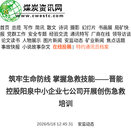
首页
总揽
写作
简讯
散文
诗词
摄影
幻灯片
书画展
局矿快
报
党群工作
安全专题
经验交流
通讯特写
厂商在线
领导访谈
论文读书
人物展示
图片新闻
安监动态
矿业新闻
焦点话题
事故快报
小说故事杂文
在线投稿
|
特约通讯员档案
筑牢生命防线 掌握急救技能——晋能
控股阳泉中小企业七公司开展创伤急救
培训
2026/5/18 12:45:31
安监动态