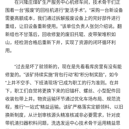
在兴隆庄煤矿生产服务中心机修车间，技术骨干们正
围着一台“报废”的回柱机进行“复活手术”。“采购一台新设备
需要高额成本，我们通过拆解报废设备上的完好部件进行
重组，让旧设备重新使用。”该单位负责人张剑介绍说。翻
新组也不甘落后，回收修复的废旧托辊、皮带架堆积如
山，经检测合格后重新下井，实现了资源的闭环循环利
用。
“过去是坏了就领新的，现在是先看看库房里有没有能
修复的。”该矿持续实施“背包行动”和“积分制奖励”，如今
“上井不空手、下班清现场”已成为职工的行为准则。在井
下，职工们自觉将更换下来的旧锚杆、螺丝、小型配件回
收装包带上井。物资运输环节通过优化车场布局、规范流
程，推行“一站式”精益运输。该矿严格落实定额领料、以旧
换新制度，从计划审核源头精准核减非必要需求，针对皮
带机清扫器积料问题，洗选发运中心技术骨干运用精益思