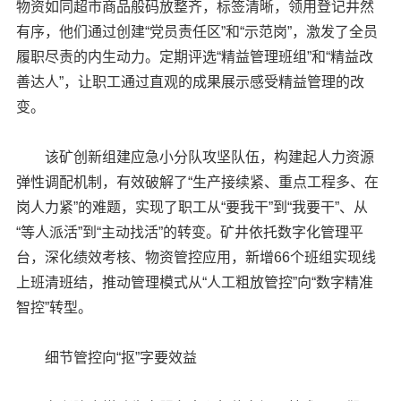
物资如同超市商品般码放整齐，标签清晰，领用登记井然
有序，他们通过创建“党员责任区”和“示范岗”，激发了全员
履职尽责的内生动力。定期评选“精益管理班组”和“精益改
善达人”，让职工通过直观的成果展示感受精益管理的改
变。
该矿创新组建应急小分队攻坚队伍，构建起人力资源
弹性调配机制，有效破解了“生产接续紧、重点工程多、在
岗人力紧”的难题，实现了职工从“要我干”到“我要干”、从
“等人派活”到“主动找活”的转变。矿井依托数字化管理平
台，深化绩效考核、物资管控应用，新增66个班组实现线
上班清班结，推动管理模式从“人工粗放管控”向“数字精准
智控”转型。
细节管控向“抠”字要效益