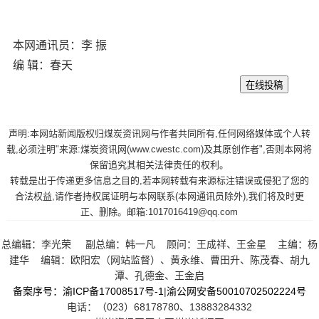
本网通讯员：李 振
编 辑：春天
声明:本网站新闻版权归煤炭资讯网与作者共同所有,任何网络媒体或个人转
载,必须注明"来源:煤炭资讯网(www.cwestc.com)及其原创作者",否则本网将
保留追究其相关法律责任的权利。
转载是出于传递更多信息之目的,若本网转载有来源标注错误或侵犯了您的
合法权益,请作者持权属证明与本网联系(本网通讯员除外),我们将及时更
正、删除。邮箱:1017016419@qq.com
总编辑：李光荣 副总编：韩一凡 顾问：王成祥、王金星 主编：杨
建华 编辑：欧阳宏（网站监督）、黄永维、曹田升、陈茂春、胡九
潭、孔德金、王金启
备案序号：渝ICP备17008517号-1
|
渝公网安备50010702502224号
电话：（023）68178780、13883284332