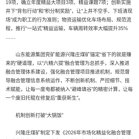
19项，确立年度精益大项目3项、精益课题7项；创新实施
井下“背包行动”和“积分制奖励”，让“上井不空手、下班清现
场”成为职工的行为准则；物资运输优化车场布局、规范流
程，推行“一站式”精益运输，车辆周转效率大幅提升35%
……
山东能源集团兖矿能源兴隆庄煤矿锚定“省下的就是赚
来的”硬道理，以“六精六提”融合管理为总抓手，深入推进
融合管理体系建设，强化融合管理项目推进机制，规范督
导融合管理信息系统运作，不断创新机制、严控细节、技
术赋能，让每一度电都被纳入“避峰填谷”的精密计算，让每
一个废旧托辊在修复后“重获新生”。
机制创新打破“大锅饭”
兴隆庄煤矿制定下发《2026年市场化精益化融合管理