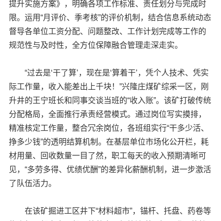
提升实施方案》，明确各项工作标准、责任划分与完成时
限。运用“月评价、季考核”的评价机制，结合信息系统动态
督导各单位工资分配、问题整改、工作计划完成等工作的
规范性与及时性，全方位保障融合管理走深走实。
“过去是‘干了算’，现在是‘算着干’，凭个人技术、凭实
际工作量，收入能差出上千块！”兴隆庄煤矿综采一区，刚
升井的王宁班长和同事交谈当班的“收入账”。该矿打破传统
分配格局，全面推行承责经营模式。通过岗位写实摸排，
精准核定工作量，整合冗余岗位，各班组实行“干多少活、
挣多少钱”的透明结算机制。在基层单位市场化公开栏，耗
材用量、回收数量一目了然，职工每天的收入预期清晰可
见，“多劳多得、优绩优酬”的差异化薪酬机制，进一步激活
了队伍活力。
在该矿掘进工区井下“材料超市”，锚杆、托盘、药卷等