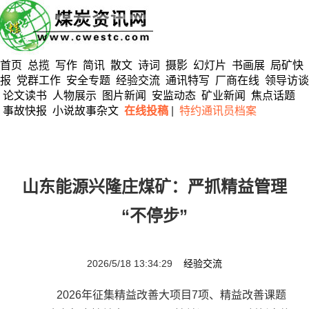
首页
总揽
写作
简讯
散文
诗词
摄影
幻灯片
书画展
局矿快
报
党群工作
安全专题
经验交流
通讯特写
厂商在线
领导访谈
论文读书
人物展示
图片新闻
安监动态
矿业新闻
焦点话题
事故快报
小说故事杂文
在线投稿
|
特约通讯员档案
山东能源兴隆庄煤矿：严抓精益管理
“不停步”
2026/5/18 13:34:29
经验交流
2026年征集精益改善大项目7项、精益改善课题