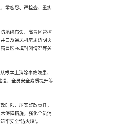
盖、零容忍、严检查、重实
防系统布设、高冒区管控
、井口及通风机房周边明火
、高冒区充填封闭情况等关
“从根本上消除事故隐患、
建设、全员安全素质提升等
改时限、压实整改责任，
技术保障措施，强化全员消
牢安全“防火墙”。