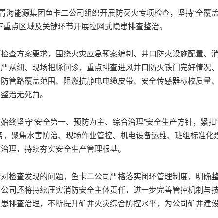
青海能源集团鱼卡二公司组织开展防灭火专项检查，坚持“全覆
下重点区域及关键环节开展拉网式隐患排查整治。
查方案要求，围绕火灾应急预案编制、井口防火设施配置、消
从严从细、现场把脉问诊，重点排查进风井口防火铁门完好情况
消防管路覆盖范围、阻燃抗静电电缆皮带、安全传感器标校质量
、整治无死角。
终坚守“安全第一、预防为主、综合治理”安全生产方针，紧扣
务，聚焦水害防治、现场作业管控、机电设备运维、班组标准化
统治理，持续夯实安全生产管理根基。
检查发现的问题，鱼卡二公司严格落实闭环管理制度，明确整
，公司还将持续压实消防安全主体责任，进一步完善管控机制与
患排查治理，不断提升矿井火灾综合防控水平，为公司矿井建设筑