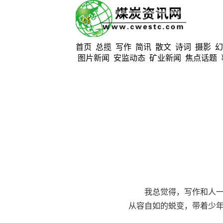
首页
总揽
写作
简讯
散文
诗词
摄影
幻
图片新闻
安监动态
矿业新闻
焦点话题
我总觉得，写作和人一样
从容自如的蜕变，带着少