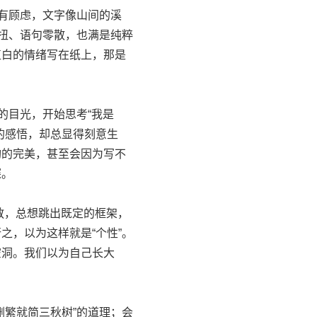
有顾虑，文字像山间的溪
歪扭、语句零散，也满是纯粹
直白的情绪写在纸上，那是
的目光，开始思考“我是
的感悟，却总显得刻意生
构的完美，甚至会因为写不
探。
教，总想跳出既定的框架，
之，以为这样就是“个性”。
空洞。我们以为自己长大
繁就简三秋树”的道理；会