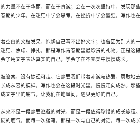
字的力量不在于华丽，而在于真诚；会在一次次坚持中，发现那
青春期的少年，在迷茫中学会思考，在挫折中学会坚强，写作也
。
空白的文档发呆，抱怨自己写不出好文字；也曾因为别人的一
些迷茫、焦虑、挣扎，都是写作青春期里最珍贵的礼物。正是这
学会了用文字表达真实的自己，学会了在不完美中慢慢成长。
答案，没有捷径可走。它需要我们带着赤诚与热爱，勇敢地去
，长成从容的模样，写作也会在这段时光里，慢慢走向成熟。那
变成文字里的底气，让我们在笔墨间，遇见更好的自己。
来不是一段需要逃避的时光，而是一段值得珍惜的成长旅程。
最硬的底气，而每一次落笔，都是一次与自己的对话，每一次成