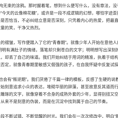
拘无束的涂鸦。那时握着笔，想到什么便写什么，没有章法，没
“今天的云像棉花糖”，或许是一段不成逻辑的幻想，哪怕字迹
辞是否恰当，不必纠结立意是否深刻，只凭着内心的热爱，把最
孩童的笑，干净又热烈。
褶皱，写作便踏入了它的“青春期”。就像少年人开始在意他人
明明有满肚子的情绪，落笔却只剩苍白的文字；明明想写出深刻
风，却丢了自己的味道。我们开始纠结于用词的精准，执着于结
我否定，就像青春期里敏感又倔强的孩子，在自我怀疑中反复试
会有“叛逆期”。我们厌倦了千篇一律的模板，反感了生硬的说
始刻意追求小众的表达，堆砌华丽的辞藻，甚至故意反其道而行
意雕琢的文字，就像穿着不合身的成熟外套的少年，显得别扭又
，从来不是刻意的伪装，而是在沉淀中找到属于自己的节奏。
不断试错、不断觉醒的时光。我们会在一次次修改中，明白“删