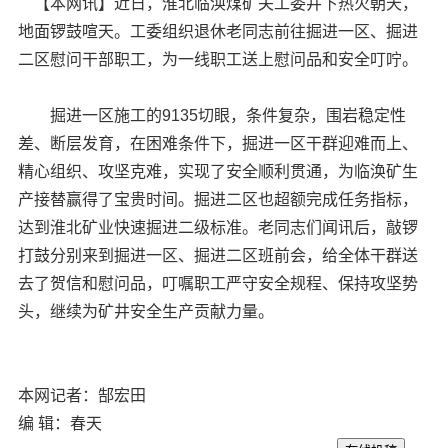
【本网讯】近日，淮北临涣煤矿关工委井下热火朝天，
地面锣鼓喧天。工委组织退休老同志前往掘进一区、掘进
二区慰问干部职工，为一线职工送上慰问品和安全叮咛。
掘进一区施工的9135切眼，条件复杂，围岩稳定性
差、断层发育，在困难条件下，掘进一区干群迎难而上、
精心组织、攻坚克难，实现了安全顺利贯通，为临涣矿生
产接替赢得了宝贵时间。掘进二区也超额完成任务指标，
达到淮北矿业快速掘进二级标准。老同志们闻讯后，敲锣
打鼓分别来到掘进一区、掘进二区班前会，给全体干群送
去了贺信和慰问品，叮嘱职工严守安全规程、保持攻坚势
头，继续为矿井安全生产贡献力量。
本网记者：郜宏田
编 辑：春天