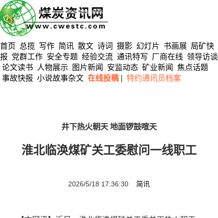
首页
总揽
写作
简讯
散文
诗词
摄影
幻灯片
书画展
局矿快
报
党群工作
安全专题
经验交流
通讯特写
厂商在线
领导访谈
论文读书
人物展示
图片新闻
安监动态
矿业新闻
焦点话题
事故快报
小说故事杂文
在线投稿
|
特约通讯员档案
井下热火朝天 地面锣鼓喧天
淮北临涣煤矿关工委慰问一线职工
2026/5/18 17:36:30
简讯