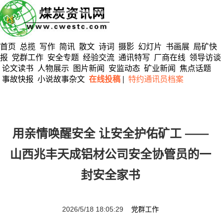
首页
总揽
写作
简讯
散文
诗词
摄影
幻灯片
书画展
局矿快
报
党群工作
安全专题
经验交流
通讯特写
厂商在线
领导访谈
论文读书
人物展示
图片新闻
安监动态
矿业新闻
焦点话题
事故快报
小说故事杂文
在线投稿
|
特约通讯员档案
用亲情唤醒安全 让安全护佑矿工 ——
山西兆丰天成铝材公司安全协管员的一
封安全家书
2026/5/18 18:05:29
党群工作