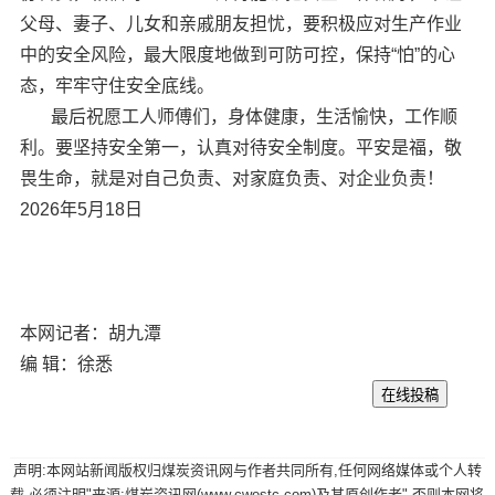
父母、妻子、儿女和亲戚朋友担忧，要积极应对生产作业
中的安全风险，最大限度地做到可防可控，保持“怕”的心
态，牢牢守住安全底线。
最后祝愿工人师傅们，身体健康，生活愉快，工作顺
利。要坚持安全第一，认真对待安全制度。平安是福，敬
畏生命，就是对自己负责、对家庭负责、对企业负责！
2026年5月18日
本网记者：胡九潭
编 辑：徐悉
声明:本网站新闻版权归煤炭资讯网与作者共同所有,任何网络媒体或个人转
载,必须注明"来源:煤炭资讯网(www.cwestc.com)及其原创作者",否则本网将