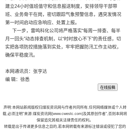
建立24小时值班值守和信息报送制度，安排领导干部带
班、业务骨干在岗，密切跟踪气象预警信息，遇突发情况
第一时间启动应急响应、处置上报。
下一步，雷鸣科化公司将严格落实“每周一排查、每半
月一回头”动态排查机制，以“时时放心不下”的责任感，切
实把各项防控措施落到实处，牢牢把握防汛工作主动权，
确保平稳度汛。
本网通讯员：张亨达
编 辑：徐悉
声明:本网站新闻版权归煤炭资讯网与作者共同所有,任何网络媒体或个人转
载,必须注明"来源:煤炭资讯网(www.cwestc.com)及其原创作者",否则本网将
保留追究其相关法律责任的权利。
转载是出于传递更多信息之目的,若本网转载有来源标注错误或侵犯了您的