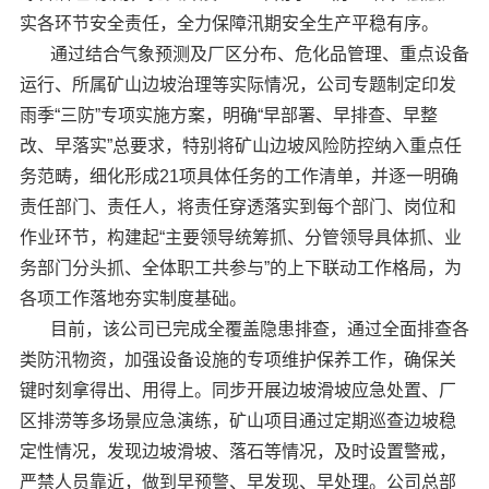
实各环节安全责任，全力保障汛期安全生产平稳有序。
通过结合气象预测及厂区分布、危化品管理、重点设备
运行、所属矿山边坡治理等实际情况，公司专题制定印发
雨季“三防”专项实施方案，明确“早部署、早排查、早整
改、早落实”总要求，特别将矿山边坡风险防控纳入重点任
务范畴，细化形成21项具体任务的工作清单，并逐一明确
责任部门、责任人，将责任穿透落实到每个部门、岗位和
作业环节，构建起“主要领导统筹抓、分管领导具体抓、业
务部门分头抓、全体职工共参与”的上下联动工作格局，为
各项工作落地夯实制度基础。
目前，该公司已完成全覆盖隐患排查，通过全面排查各
类防汛物资，加强设备设施的专项维护保养工作，确保关
键时刻拿得出、用得上。同步开展边坡滑坡应急处置、厂
区排涝等多场景应急演练，矿山项目通过定期巡查边坡稳
定性情况，发现边坡滑坡、落石等情况，及时设置警戒，
严禁人员靠近，做到早预警、早发现、早处理。公司总部