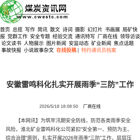
首页
总揽
写作
简讯
散文
诗词
摄影
幻灯片
书画展
局矿快
报
党群工作
安全专题
经验交流
通讯特写
厂商在线
领导访谈
论文读书
人物展示
图片新闻
安监动态
矿业新闻
焦点话题
事故快报
小说故事杂文
在线投稿
|
特约通讯员档案
安徽雷鸣科化扎实开展雨季“三防”工作
2026/5/18 18:08:50
厂商在线
【本网讯】为筑牢汛期安全防线，防范各类雨季安全
风险，淮北矿业雷鸣科化公司紧扣“安全第一、预防为主、
综合治理”原则，扎实开展2026年雨季“三防”工作，层层压