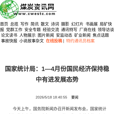
首页
总揽
写作
简讯
散文
诗词
摄影
幻灯片
书画展
局矿快
报
党群工作
安全专题
经验交流
通讯特写
厂商在线
领导访谈
论文读书
人物展示
图片新闻
安监动态
矿业新闻
焦点话题
事故快报
小说故事杂文
在线投稿
|
特约通讯员档案
国家统计局：1—4月份国民经济保持稳
中有进发展态势
2026/5/18 18:40:55
要闻
今天上午，国务院新闻办召开新闻发布会，国家统计