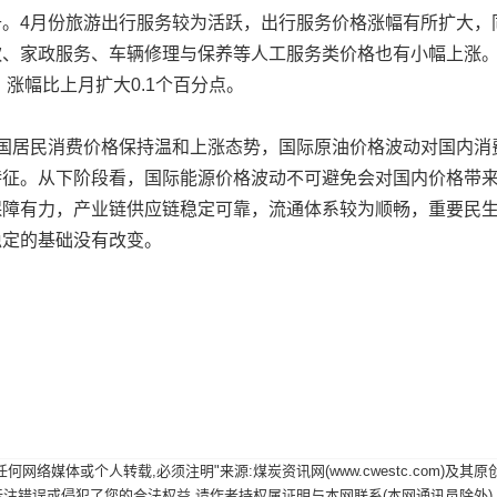
4月份旅游出行服务较为活跃，出行服务价格涨幅有所扩大，同比
饮、家政服务、车辆修理与保养等人工服务类价格也有小幅上涨。
，涨幅比上月扩大0.1个百分点。
居民消费价格保持温和上涨态势，国际原油价格波动对国内消
特征。从下阶段看，国际能源价格波动不可避免会对国内价格带
保障有力，产业链供应链稳定可靠，流通体系较为顺畅，重要民
稳定的基础没有改变。
网络媒体或个人转载,必须注明"来源:煤炭资讯网(www.cwestc.com)及
误或侵犯了您的合法权益,请作者持权属证明与本网联系(本网通讯员除外),我们将及