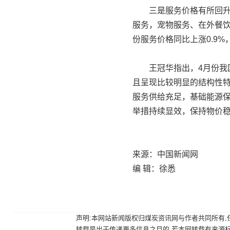
三是服务价格有所回升。
服务，宠物服务、在外餐
份服务价格同比上涨0.9%
王冠华指出，4月份我国
且呈现比较明显的结构性
服务供给充足，基础能源
举措持续显效，保持物价
来源：中国新闻网
编 辑：徐悉
声明:本网站新闻版权归煤炭资讯网与作者共同所有,任何
转载是出于传递更多信息之目的,若本网转载有来源标注错