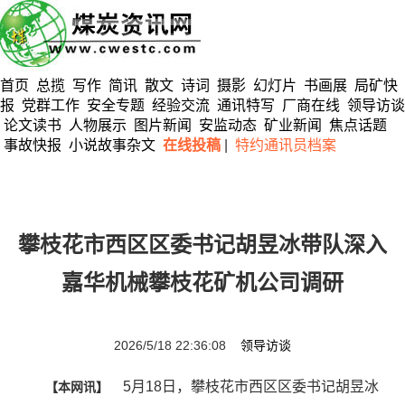
首页
总揽
写作
简讯
散文
诗词
摄影
幻灯片
书画展
局矿快
报
党群工作
安全专题
经验交流
通讯特写
厂商在线
领导访谈
论文读书
人物展示
图片新闻
安监动态
矿业新闻
焦点话题
事故快报
小说故事杂文
在线投稿
|
特约通讯员档案
攀枝花市西区区委书记胡昱冰带队深入
嘉华机械攀枝花矿机公司调研
2026/5/18 22:36:08
领导访谈
5月18日，攀枝花市西区区委书记胡昱冰
【本网讯】